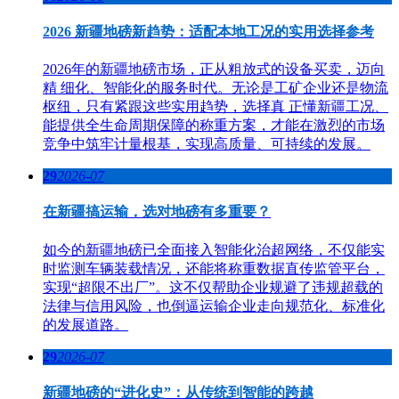
2026 新疆地磅新趋势：适配本地工况的实用选择参考
2026年的新疆地磅市场，正从粗放式的设备买卖，迈向
精 细化、智能化的服务时代。无论是工矿企业还是物流
枢纽，只有紧跟这些实用趋势，选择真 正懂新疆工况、
能提供全生命周期保障的称重方案，才能在激烈的市场
竞争中筑牢计量根基，实现高质量、可持续的发展。
29
2026-07
在新疆搞运输，选对地磅有多重要？
如今的新疆地磅已全面接入智能化治超网络，不仅能实
时监测车辆装载情况，还能将称重数据直传监管平台，
实现“超限不出厂”。这不仅帮助企业规避了违规超载的
法律与信用风险，也倒逼运输企业走向规范化、标准化
的发展道路。
29
2026-07
新疆地磅的“进化史”：从传统到智能的跨越