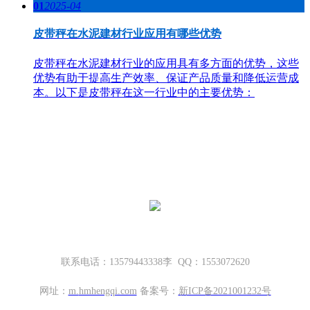
01
2025-04
皮带秤在水泥建材行业应用有哪些优势
皮带秤在水泥建材行业的应用具有多方面的优势，这些
优势有助于提高生产效率、保证产品质量和降低运营成
本。以下是皮带秤在这一行业中的主要优势：
哈密地磅厂家，新疆地磅厂家
新疆坤宁衡器设备有限公司
新疆哈密市伊州区大营房和平路丁香名筑底商S1—114号
联系电话：13579443338李 QQ：1553072620
网址：
m.
hmhengqi.com
备案号：
新ICP备2021001232号