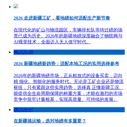
2026 走进新疆工矿，看地磅如何适配生产新节奏
在现代化的矿山与物流园区，车辆排长队等待过磅的场
景已成为历史。2026年的新疆地磅深度融合了物联网与
AI视觉技术，全面迈入无人值守时代。
06
2026-08
2026 新疆地磅新趋势：适配本地工况的实用选择参考
2026年的新疆地磅市场，正从粗放式的设备买卖，迈向
精 细化、智能化的服务时代。无论是工矿企业还是物流
枢纽，只有紧跟这些实用趋势，选择真 正懂新疆工况、
能提供全生命周期保障的称重方案，才能在激烈的市场
竞争中筑牢计量根基，实现高质量、可持续的发展。
29
2026-07
在新疆搞运输，选对地磅有多重要？