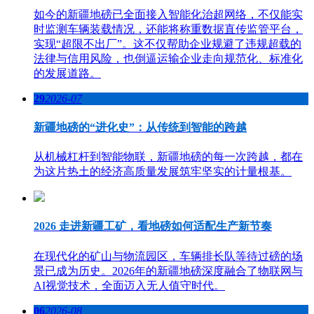
如今的新疆地磅已全面接入智能化治超网络，不仅能实
时监测车辆装载情况，还能将称重数据直传监管平台，
实现“超限不出厂”。这不仅帮助企业规避了违规超载的
法律与信用风险，也倒逼运输企业走向规范化、标准化
的发展道路。
29
2026-07
新疆地磅的“进化史”：从传统到智能的跨越
从机械杠杆到智能物联，新疆地磅的每一次跨越，都在
为这片热土的经济高质量发展筑牢坚实的计量根基。
2026 走进新疆工矿，看地磅如何适配生产新节奏
在现代化的矿山与物流园区，车辆排长队等待过磅的场
景已成为历史。2026年的新疆地磅深度融合了物联网与
AI视觉技术，全面迈入无人值守时代。
06
2026-08