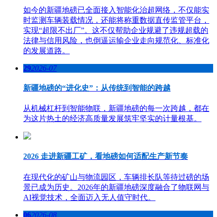
如今的新疆地磅已全面接入智能化治超网络，不仅能实
时监测车辆装载情况，还能将称重数据直传监管平台，
实现“超限不出厂”。这不仅帮助企业规避了违规超载的
法律与信用风险，也倒逼运输企业走向规范化、标准化
的发展道路。
29
2026-07
新疆地磅的“进化史”：从传统到智能的跨越
从机械杠杆到智能物联，新疆地磅的每一次跨越，都在
为这片热土的经济高质量发展筑牢坚实的计量根基。
2026 走进新疆工矿，看地磅如何适配生产新节奏
在现代化的矿山与物流园区，车辆排长队等待过磅的场
景已成为历史。2026年的新疆地磅深度融合了物联网与
AI视觉技术，全面迈入无人值守时代。
06
2026-08