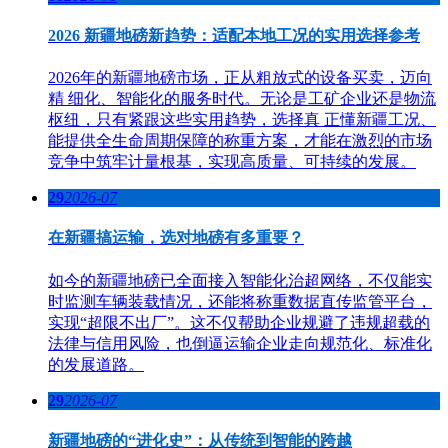
2026 新疆地磅新趋势：适配本地工况的实用选择参考
2026年的新疆地磅市场，正从粗放式的设备买卖，迈向
精 细化、智能化的服务时代。无论是工矿企业还是物流
枢纽，只有紧跟这些实用趋势，选择真 正懂新疆工况、
能提供全生命周期保障的称重方案，才能在激烈的市场
竞争中筑牢计量根基，实现高质量、可持续的发展。
29
2026-07
在新疆搞运输，选对地磅有多重要？
如今的新疆地磅已全面接入智能化治超网络，不仅能实
时监测车辆装载情况，还能将称重数据直传监管平台，
实现“超限不出厂”。这不仅帮助企业规避了违规超载的
法律与信用风险，也倒逼运输企业走向规范化、标准化
的发展道路。
29
2026-07
新疆地磅的“进化史”：从传统到智能的跨越