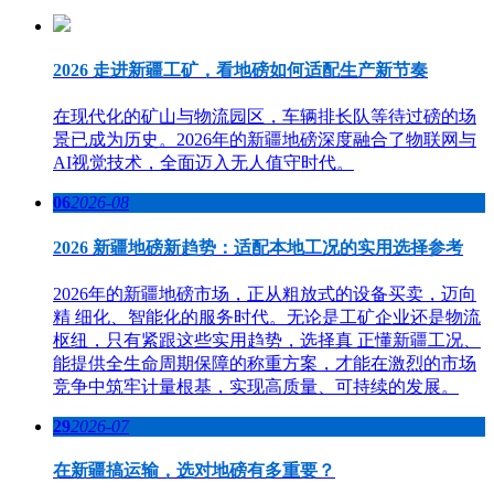
2026 走进新疆工矿，看地磅如何适配生产新节奏
在现代化的矿山与物流园区，车辆排长队等待过磅的场
景已成为历史。2026年的新疆地磅深度融合了物联网与
AI视觉技术，全面迈入无人值守时代。
06
2026-08
2026 新疆地磅新趋势：适配本地工况的实用选择参考
2026年的新疆地磅市场，正从粗放式的设备买卖，迈向
精 细化、智能化的服务时代。无论是工矿企业还是物流
枢纽，只有紧跟这些实用趋势，选择真 正懂新疆工况、
能提供全生命周期保障的称重方案，才能在激烈的市场
竞争中筑牢计量根基，实现高质量、可持续的发展。
29
2026-07
在新疆搞运输，选对地磅有多重要？