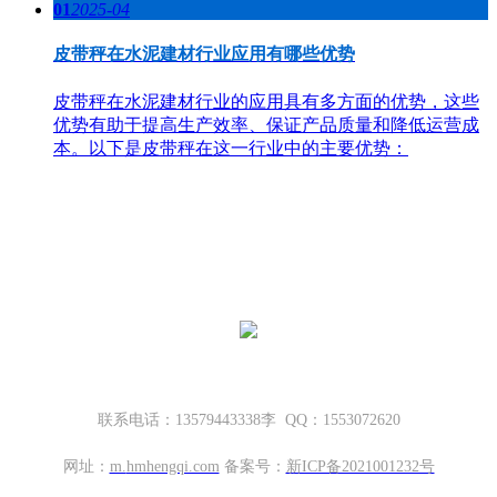
01
2025-04
皮带秤在水泥建材行业应用有哪些优势
皮带秤在水泥建材行业的应用具有多方面的优势，这些
优势有助于提高生产效率、保证产品质量和降低运营成
本。以下是皮带秤在这一行业中的主要优势：
哈密地磅厂家，新疆地磅厂家
新疆坤宁衡器设备有限公司
新疆哈密市伊州区大营房和平路丁香名筑底商S1—114号
联系电话：13579443338李 QQ：1553072620
网址：
m.
hmhengqi.com
备案号：
新ICP备2021001232号