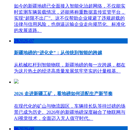
如今的新疆地磅已全面接入智能化治超网络，不仅能实
时监测车辆装载情况，还能将称重数据直传监管平台，
实现“超限不出厂”。这不仅帮助企业规避了违规超载的
法律与信用风险，也倒逼运输企业走向规范化、标准化
的发展道路。
29
2026-07
新疆地磅的“进化史”：从传统到智能的跨越
从机械杠杆到智能物联，新疆地磅的每一次跨越，都在
为这片热土的经济高质量发展筑牢坚实的计量根基。
2026 走进新疆工矿，看地磅如何适配生产新节奏
在现代化的矿山与物流园区，车辆排长队等待过磅的场
景已成为历史。2026年的新疆地磅深度融合了物联网与
AI视觉技术，全面迈入无人值守时代。
06
2026-08