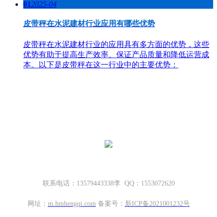
01
2025-04
皮带秤在水泥建材行业应用有哪些优势
皮带秤在水泥建材行业的应用具有多方面的优势，这些
优势有助于提高生产效率、保证产品质量和降低运营成
本。以下是皮带秤在这一行业中的主要优势：
哈密地磅厂家，新疆地磅厂家
新疆坤宁衡器设备有限公司
新疆哈密市伊州区大营房和平路丁香名筑底商S1—114号
联系电话：13579443338李 QQ：1553072620
网址：
m.
hmhengqi.com
备案号：
新ICP备2021001232号