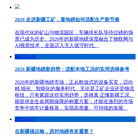
2026 走进新疆工矿，看地磅如何适配生产新节奏
在现代化的矿山与物流园区，车辆排长队等待过磅的场
景已成为历史。2026年的新疆地磅深度融合了物联网与
AI视觉技术，全面迈入无人值守时代。
06
2026-08
2026 新疆地磅新趋势：适配本地工况的实用选择参考
2026年的新疆地磅市场，正从粗放式的设备买卖，迈向
精 细化、智能化的服务时代。无论是工矿企业还是物流
枢纽，只有紧跟这些实用趋势，选择真 正懂新疆工况、
能提供全生命周期保障的称重方案，才能在激烈的市场
竞争中筑牢计量根基，实现高质量、可持续的发展。
29
2026-07
在新疆搞运输，选对地磅有多重要？