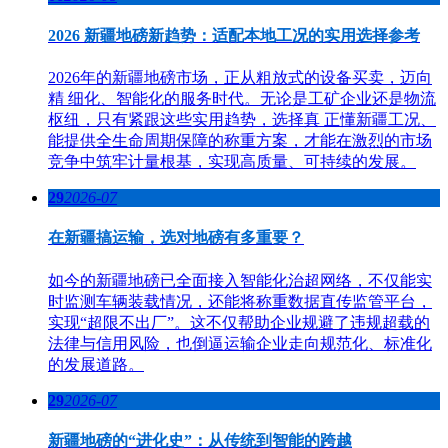
2026 新疆地磅新趋势：适配本地工况的实用选择参考
2026年的新疆地磅市场，正从粗放式的设备买卖，迈向
精 细化、智能化的服务时代。无论是工矿企业还是物流
枢纽，只有紧跟这些实用趋势，选择真 正懂新疆工况、
能提供全生命周期保障的称重方案，才能在激烈的市场
竞争中筑牢计量根基，实现高质量、可持续的发展。
29
2026-07
在新疆搞运输，选对地磅有多重要？
如今的新疆地磅已全面接入智能化治超网络，不仅能实
时监测车辆装载情况，还能将称重数据直传监管平台，
实现“超限不出厂”。这不仅帮助企业规避了违规超载的
法律与信用风险，也倒逼运输企业走向规范化、标准化
的发展道路。
29
2026-07
新疆地磅的“进化史”：从传统到智能的跨越