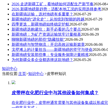
2026 走进新疆工矿，看地磅如何适配生产新节奏
2026-08-
2026 新疆地磅新趋势：适配本地工况的实用选择参考
202
在新疆搞运输，选对地磅有多重要？
2026-07-29
新疆地磅的“进化史”：从传统到智能的跨越
2026-07-29
四季更迭，新疆地磅始终稳定护航
2026-07-09
新疆地磅选购避坑：新手必看的几个要点
2026-07-09
新疆地磅：为矿产资源运输筑牢计量根基
2026-06-29
聊聊新疆地磅的那些“隐藏技能”
2026-06-29
新疆地磅与智慧物流：开启高效运输新篇章
2026-06-06
戈壁滩上的计量担当——新疆地磅的坚守与使命
2026-06-
新疆地磅安装那些事：专业服务保障计量精准
2026-05-26
为何新疆众多企业都选择这款地磅？
2026-05-26
知识中心
当前位置:
主页
>
知识中心
>皮带秤知识
皮带秤在化肥行业中与其他设备如何集成？
在化肥行业中，皮带秤通常需要与其他设备集成以形成完
一些常见方式：