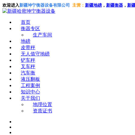
欢迎进入
新疆坤宁衡器设备有限公司
主营：
新疆地磅
，
新疆衡器
，
新
首页
衡器专区
生产车间
地磅
皮带秤
无人值守地磅
铲车秤
叉车秤
汽车衡
液压翻板
工程案例
知识中心
关于我们
地理位置
资质证书