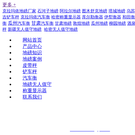
更多 +
克拉玛依地磅厂家
石河子地磅
阿拉尔地磅
图木舒克地磅
塔城地磅
乌苏
吉铲车秤
克拉玛依汽车衡
哈密称重显示器
库尔勒衡器
伊犁衡器
和田衡
瓜州
甘肃
衡
汽车衡
汽车衡
甘肃地磅
敦煌地磅
瓜州地磅
柳园地磅
酒
秤
新疆无人值守地磅
哈密无人值守地磅
网站首页
产品中心
地磅知识
地磅案例
皮带秤
铲车秤
汽车衡
地磅无人值守
称重显示器
联系我们
销售
新疆坤宁衡器设备有限公司
www.hmhengqi.com
图木