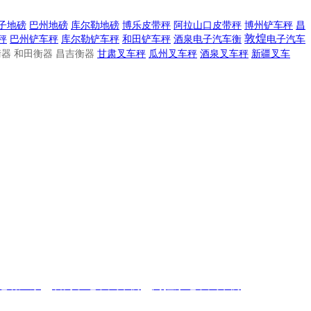
子地磅
巴州地磅
库尔勒地磅
博乐皮带秤
阿拉山口皮带秤
博州铲车秤
昌
敦煌
秤
巴州铲车秤
库尔勒铲车秤
和田铲车秤
酒泉电子汽车衡
电子
汽车
器 和田衡器 昌吉衡器
甘肃叉车秤
瓜州叉车秤
酒泉叉车秤
新疆叉车
地磅厂家
，
石河子电子汽车衡
，
阿拉尔电子汽车衡
子地磅
，
北屯
电子地磅
，
铁门关
电子地
磅
，
博州地磅