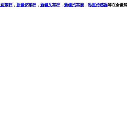
疆
皮带秤
，
新疆
铲车秤
，
新疆叉车秤
，
新疆
汽车衡
，
称重传感器
等在全疆