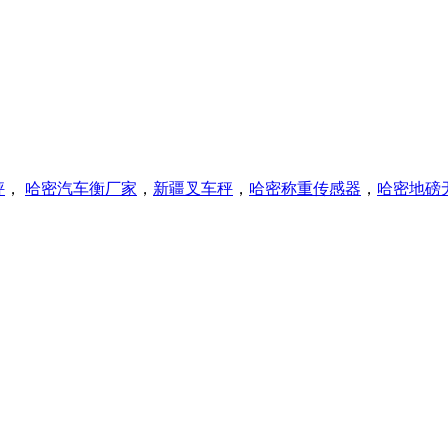
秤
，
哈密
汽车衡厂家
，
新疆叉车秤
，
哈密称重传感器
，
哈密
地磅