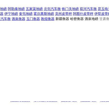
地磅
阿勒泰地磅
五家渠地磅
北屯汽车衡
铁门关地磅
双河汽车衡
昆玉电
器
伊宁地磅
奎屯地磅
霍尔果斯地磅
克州皮带秤
阿图什皮带秤
伊犁皮带
泉汽车衡
酒泉衡器
玉门衡器
敦煌衡器
新疆衡器 哈密衡器 酒泉地磅
甘肃衡
城市：
和田皮带秤
，
克拉玛皮带秤
，
玉门地磅
，
和田地磅
，
酒泉
舒克电子汽车衡
，
阿克苏地磅
，
库车地磅
，
喀什地磅
，
五家渠
电