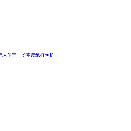
无人值守
，
哈密废纸打包机