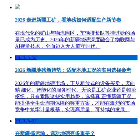
2026 走进新疆工矿，看地磅如何适配生产新节奏
在现代化的矿山与物流园区，车辆排长队等待过磅的场
景已成为历史。2026年的新疆地磅深度融合了物联网与
AI视觉技术，全面迈入无人值守时代。
06
2026-08
2026 新疆地磅新趋势：适配本地工况的实用选择参考
2026年的新疆地磅市场，正从粗放式的设备买卖，迈向
精 细化、智能化的服务时代。无论是工矿企业还是物流
枢纽，只有紧跟这些实用趋势，选择真 正懂新疆工况、
能提供全生命周期保障的称重方案，才能在激烈的市场
竞争中筑牢计量根基，实现高质量、可持续的发展。
29
2026-07
在新疆搞运输，选对地磅有多重要？