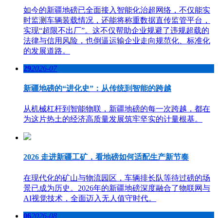
如今的新疆地磅已全面接入智能化治超网络，不仅能实
时监测车辆装载情况，还能将称重数据直传监管平台，
实现“超限不出厂”。这不仅帮助企业规避了违规超载的
法律与信用风险，也倒逼运输企业走向规范化、标准化
的发展道路。
29
2026-07
新疆地磅的“进化史”：从传统到智能的跨越
从机械杠杆到智能物联，新疆地磅的每一次跨越，都在
为这片热土的经济高质量发展筑牢坚实的计量根基。
2026 走进新疆工矿，看地磅如何适配生产新节奏
在现代化的矿山与物流园区，车辆排长队等待过磅的场
景已成为历史。2026年的新疆地磅深度融合了物联网与
AI视觉技术，全面迈入无人值守时代。
06
2026-08