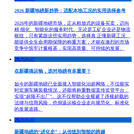
2026 新疆地磅新趋势：适配本地工况的实用选择参考
2026年的新疆地磅市场，正从粗放式的设备买卖，迈向
精 细化、智能化的服务时代。无论是工矿企业还是物流
枢纽，只有紧跟这些实用趋势，选择真 正懂新疆工况、
能提供全生命周期保障的称重方案，才能在激烈的市场
竞争中筑牢计量根基，实现高质量、可持续的发展。
29
2026-07
在新疆搞运输，选对地磅有多重要？
如今的新疆地磅已全面接入智能化治超网络，不仅能实
时监测车辆装载情况，还能将称重数据直传监管平台，
实现“超限不出厂”。这不仅帮助企业规避了违规超载的
法律与信用风险，也倒逼运输企业走向规范化、标准化
的发展道路。
29
2026-07
新疆地磅的“进化史”：从传统到智能的跨越