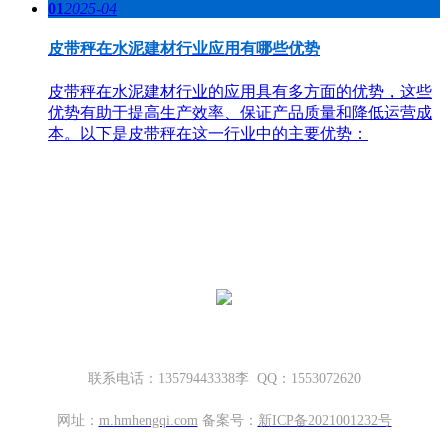
01
2025-04
皮带秤在水泥建材行业应用有哪些优势
皮带秤在水泥建材行业的应用具有多方面的优势，这些
优势有助于提高生产效率、保证产品质量和降低运营成
本。以下是皮带秤在这一行业中的主要优势：
哈密地磅厂家，新疆地磅厂家
新疆坤宁衡器设备有限公司
新疆哈密市伊州区大营房和平路丁香名筑底商S1—114号
联系电话：13579443338李 QQ：1553072620
网址：
m.
hmhengqi.com
备案号：
新ICP备2021001232号