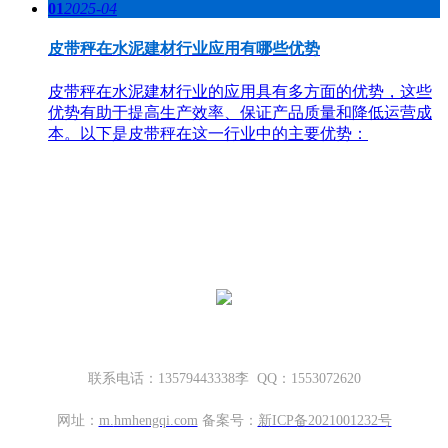
01
2025-04
皮带秤在水泥建材行业应用有哪些优势
皮带秤在水泥建材行业的应用具有多方面的优势，这些
优势有助于提高生产效率、保证产品质量和降低运营成
本。以下是皮带秤在这一行业中的主要优势：
哈密地磅厂家，新疆地磅厂家
新疆坤宁衡器设备有限公司
新疆哈密市伊州区大营房和平路丁香名筑底商S1—114号
联系电话：13579443338李 QQ：1553072620
网址：
m.
hmhengqi.com
备案号：
新ICP备2021001232号