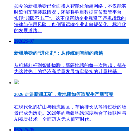
如今的新疆地磅已全面接入智能化治超网络，不仅能实
时监测车辆装载情况，还能将称重数据直传监管平台，
实现“超限不出厂”。这不仅帮助企业规避了违规超载的
法律与信用风险，也倒逼运输企业走向规范化、标准化
的发展道路。
29
2026-07
新疆地磅的“进化史”：从传统到智能的跨越
从机械杠杆到智能物联，新疆地磅的每一次跨越，都在
为这片热土的经济高质量发展筑牢坚实的计量根基。
2026 走进新疆工矿，看地磅如何适配生产新节奏
在现代化的矿山与物流园区，车辆排长队等待过磅的场
景已成为历史。2026年的新疆地磅深度融合了物联网与
AI视觉技术，全面迈入无人值守时代。
06
2026-08