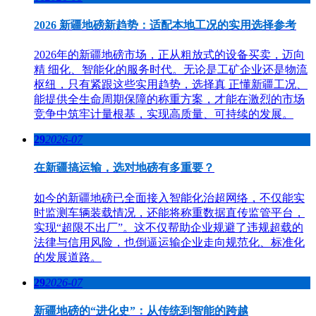
2026 新疆地磅新趋势：适配本地工况的实用选择参考
2026年的新疆地磅市场，正从粗放式的设备买卖，迈向
精 细化、智能化的服务时代。无论是工矿企业还是物流
枢纽，只有紧跟这些实用趋势，选择真 正懂新疆工况、
能提供全生命周期保障的称重方案，才能在激烈的市场
竞争中筑牢计量根基，实现高质量、可持续的发展。
29
2026-07
在新疆搞运输，选对地磅有多重要？
如今的新疆地磅已全面接入智能化治超网络，不仅能实
时监测车辆装载情况，还能将称重数据直传监管平台，
实现“超限不出厂”。这不仅帮助企业规避了违规超载的
法律与信用风险，也倒逼运输企业走向规范化、标准化
的发展道路。
29
2026-07
新疆地磅的“进化史”：从传统到智能的跨越