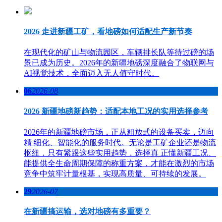
2026 走进新疆工矿，看地磅如何适配生产新节奏
在现代化的矿山与物流园区，车辆排长队等待过磅的场
景已成为历史。2026年的新疆地磅深度融合了物联网与
AI视觉技术，全面迈入无人值守时代。
06
2026-08
2026 新疆地磅新趋势：适配本地工况的实用选择参考
2026年的新疆地磅市场，正从粗放式的设备买卖，迈向
精 细化、智能化的服务时代。无论是工矿企业还是物流
枢纽，只有紧跟这些实用趋势，选择真 正懂新疆工况、
能提供全生命周期保障的称重方案，才能在激烈的市场
竞争中筑牢计量根基，实现高质量、可持续的发展。
29
2026-07
在新疆搞运输，选对地磅有多重要？