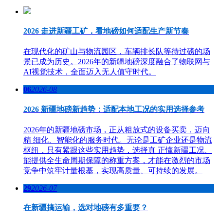
2026 走进新疆工矿，看地磅如何适配生产新节奏
在现代化的矿山与物流园区，车辆排长队等待过磅的场
景已成为历史。2026年的新疆地磅深度融合了物联网与
AI视觉技术，全面迈入无人值守时代。
06
2026-08
2026 新疆地磅新趋势：适配本地工况的实用选择参考
2026年的新疆地磅市场，正从粗放式的设备买卖，迈向
精 细化、智能化的服务时代。无论是工矿企业还是物流
枢纽，只有紧跟这些实用趋势，选择真 正懂新疆工况、
能提供全生命周期保障的称重方案，才能在激烈的市场
竞争中筑牢计量根基，实现高质量、可持续的发展。
29
2026-07
在新疆搞运输，选对地磅有多重要？