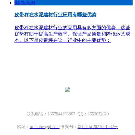
01
2025-04
皮带秤在水泥建材行业应用有哪些优势
皮带秤在水泥建材行业的应用具有多方面的优势，这些
优势有助于提高生产效率、保证产品质量和降低运营成
本。以下是皮带秤在这一行业中的主要优势：
哈密地磅厂家，新疆地磅厂家
新疆坤宁衡器设备有限公司
新疆哈密市伊州区大营房和平路丁香名筑底商S1—114号
联系电话：13579443338李 QQ：1553072620
网址：
m.
hmhengqi.com
备案号：
新ICP备2021001232号