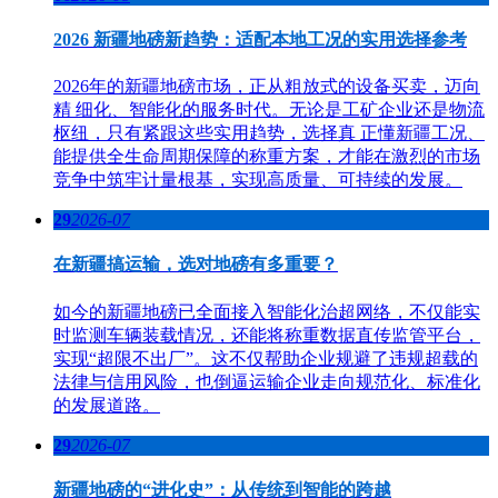
2026 新疆地磅新趋势：适配本地工况的实用选择参考
2026年的新疆地磅市场，正从粗放式的设备买卖，迈向
精 细化、智能化的服务时代。无论是工矿企业还是物流
枢纽，只有紧跟这些实用趋势，选择真 正懂新疆工况、
能提供全生命周期保障的称重方案，才能在激烈的市场
竞争中筑牢计量根基，实现高质量、可持续的发展。
29
2026-07
在新疆搞运输，选对地磅有多重要？
如今的新疆地磅已全面接入智能化治超网络，不仅能实
时监测车辆装载情况，还能将称重数据直传监管平台，
实现“超限不出厂”。这不仅帮助企业规避了违规超载的
法律与信用风险，也倒逼运输企业走向规范化、标准化
的发展道路。
29
2026-07
新疆地磅的“进化史”：从传统到智能的跨越