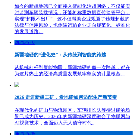
如今的新疆地磅已全面接入智能化治超网络，不仅能实
时监测车辆装载情况，还能将称重数据直传监管平台，
实现“超限不出厂”。这不仅帮助企业规避了违规超载的
法律与信用风险，也倒逼运输企业走向规范化、标准化
的发展道路。
29
2026-07
新疆地磅的“进化史”：从传统到智能的跨越
从机械杠杆到智能物联，新疆地磅的每一次跨越，都在
为这片热土的经济高质量发展筑牢坚实的计量根基。
2026 走进新疆工矿，看地磅如何适配生产新节奏
在现代化的矿山与物流园区，车辆排长队等待过磅的场
景已成为历史。2026年的新疆地磅深度融合了物联网与
AI视觉技术，全面迈入无人值守时代。
06
2026-08