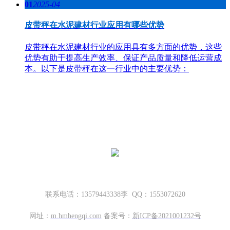
01
2025-04
皮带秤在水泥建材行业应用有哪些优势
皮带秤在水泥建材行业的应用具有多方面的优势，这些
优势有助于提高生产效率、保证产品质量和降低运营成
本。以下是皮带秤在这一行业中的主要优势：
哈密地磅厂家，新疆地磅厂家
新疆坤宁衡器设备有限公司
新疆哈密市伊州区大营房和平路丁香名筑底商S1—114号
联系电话：13579443338李 QQ：1553072620
网址：
m.
hmhengqi.com
备案号：
新ICP备2021001232号