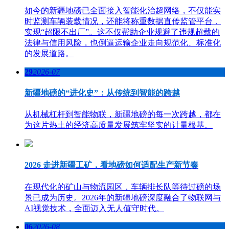
如今的新疆地磅已全面接入智能化治超网络，不仅能实
时监测车辆装载情况，还能将称重数据直传监管平台，
实现“超限不出厂”。这不仅帮助企业规避了违规超载的
法律与信用风险，也倒逼运输企业走向规范化、标准化
的发展道路。
29
2026-07
新疆地磅的“进化史”：从传统到智能的跨越
从机械杠杆到智能物联，新疆地磅的每一次跨越，都在
为这片热土的经济高质量发展筑牢坚实的计量根基。
2026 走进新疆工矿，看地磅如何适配生产新节奏
在现代化的矿山与物流园区，车辆排长队等待过磅的场
景已成为历史。2026年的新疆地磅深度融合了物联网与
AI视觉技术，全面迈入无人值守时代。
06
2026-08