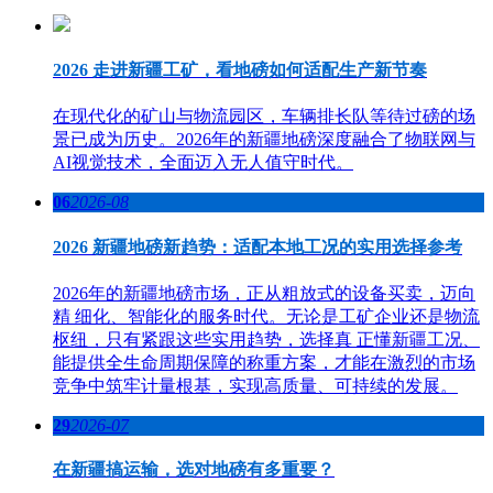
2026 走进新疆工矿，看地磅如何适配生产新节奏
在现代化的矿山与物流园区，车辆排长队等待过磅的场
景已成为历史。2026年的新疆地磅深度融合了物联网与
AI视觉技术，全面迈入无人值守时代。
06
2026-08
2026 新疆地磅新趋势：适配本地工况的实用选择参考
2026年的新疆地磅市场，正从粗放式的设备买卖，迈向
精 细化、智能化的服务时代。无论是工矿企业还是物流
枢纽，只有紧跟这些实用趋势，选择真 正懂新疆工况、
能提供全生命周期保障的称重方案，才能在激烈的市场
竞争中筑牢计量根基，实现高质量、可持续的发展。
29
2026-07
在新疆搞运输，选对地磅有多重要？