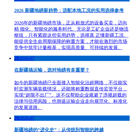
2026 新疆地磅新趋势：适配本地工况的实用选择参考
2026年的新疆地磅市场，正从粗放式的设备买卖，迈向
精 细化、智能化的服务时代。无论是工矿企业还是物流
枢纽，只有紧跟这些实用趋势，选择真 正懂新疆工况、
能提供全生命周期保障的称重方案，才能在激烈的市场
竞争中筑牢计量根基，实现高质量、可持续的发展。
29
2026-07
在新疆搞运输，选对地磅有多重要？
如今的新疆地磅已全面接入智能化治超网络，不仅能实
时监测车辆装载情况，还能将称重数据直传监管平台，
实现“超限不出厂”。这不仅帮助企业规避了违规超载的
法律与信用风险，也倒逼运输企业走向规范化、标准化
的发展道路。
29
2026-07
新疆地磅的“进化史”：从传统到智能的跨越