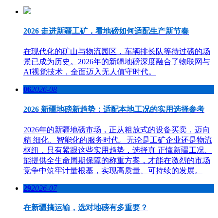
2026 走进新疆工矿，看地磅如何适配生产新节奏
在现代化的矿山与物流园区，车辆排长队等待过磅的场
景已成为历史。2026年的新疆地磅深度融合了物联网与
AI视觉技术，全面迈入无人值守时代。
06
2026-08
2026 新疆地磅新趋势：适配本地工况的实用选择参考
2026年的新疆地磅市场，正从粗放式的设备买卖，迈向
精 细化、智能化的服务时代。无论是工矿企业还是物流
枢纽，只有紧跟这些实用趋势，选择真 正懂新疆工况、
能提供全生命周期保障的称重方案，才能在激烈的市场
竞争中筑牢计量根基，实现高质量、可持续的发展。
29
2026-07
在新疆搞运输，选对地磅有多重要？