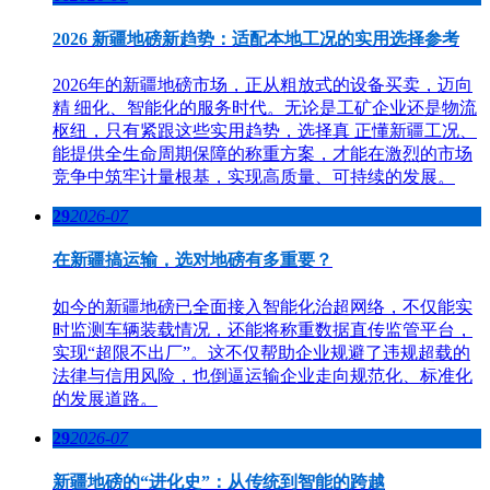
2026 新疆地磅新趋势：适配本地工况的实用选择参考
2026年的新疆地磅市场，正从粗放式的设备买卖，迈向
精 细化、智能化的服务时代。无论是工矿企业还是物流
枢纽，只有紧跟这些实用趋势，选择真 正懂新疆工况、
能提供全生命周期保障的称重方案，才能在激烈的市场
竞争中筑牢计量根基，实现高质量、可持续的发展。
29
2026-07
在新疆搞运输，选对地磅有多重要？
如今的新疆地磅已全面接入智能化治超网络，不仅能实
时监测车辆装载情况，还能将称重数据直传监管平台，
实现“超限不出厂”。这不仅帮助企业规避了违规超载的
法律与信用风险，也倒逼运输企业走向规范化、标准化
的发展道路。
29
2026-07
新疆地磅的“进化史”：从传统到智能的跨越