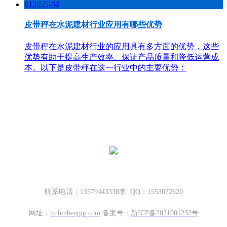
01
2025-04
皮带秤在水泥建材行业应用有哪些优势
皮带秤在水泥建材行业的应用具有多方面的优势，这些
优势有助于提高生产效率、保证产品质量和降低运营成
本。以下是皮带秤在这一行业中的主要优势：
哈密地磅厂家，新疆地磅厂家
新疆坤宁衡器设备有限公司
新疆哈密市伊州区大营房和平路丁香名筑底商S1—114号
联系电话：13579443338李 QQ：1553072620
网址：
m.
hmhengqi.com
备案号：
新ICP备2021001232号