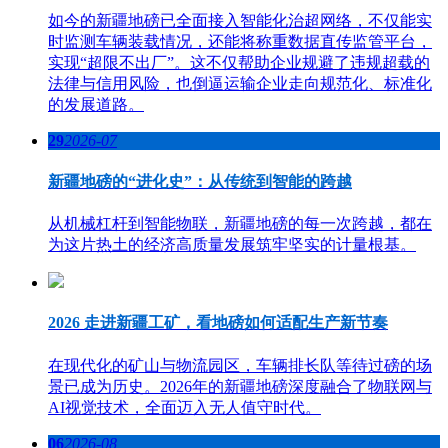
如今的新疆地磅已全面接入智能化治超网络，不仅能实
时监测车辆装载情况，还能将称重数据直传监管平台，
实现“超限不出厂”。这不仅帮助企业规避了违规超载的
法律与信用风险，也倒逼运输企业走向规范化、标准化
的发展道路。
29
2026-07
新疆地磅的“进化史”：从传统到智能的跨越
从机械杠杆到智能物联，新疆地磅的每一次跨越，都在
为这片热土的经济高质量发展筑牢坚实的计量根基。
2026 走进新疆工矿，看地磅如何适配生产新节奏
在现代化的矿山与物流园区，车辆排长队等待过磅的场
景已成为历史。2026年的新疆地磅深度融合了物联网与
AI视觉技术，全面迈入无人值守时代。
06
2026-08