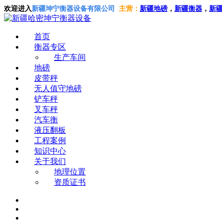
欢迎进入
新疆坤宁衡器设备有限公司
主营：
新疆地磅
，
新疆衡器
，
新
首页
衡器专区
生产车间
地磅
皮带秤
无人值守地磅
铲车秤
叉车秤
汽车衡
液压翻板
工程案例
知识中心
关于我们
地理位置
资质证书