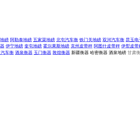
地磅
阿勒泰地磅
五家渠地磅
北屯汽车衡
铁门关地磅
双河汽车衡
昆玉电
器
伊宁地磅
奎屯地磅
霍尔果斯地磅
克州皮带秤
阿图什皮带秤
伊犁皮带
泉汽车衡
酒泉衡器
玉门衡器
敦煌衡器
新疆衡器 哈密衡器 酒泉地磅
甘肃衡