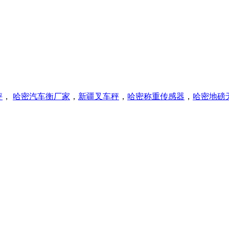
秤
，
哈密
汽车衡厂家
，
新疆叉车秤
，
哈密称重传感器
，
哈密
地磅