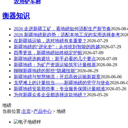
农用铲车称
衡器知识
2026 走进新疆工矿，看地磅如何适配生产新节奏
2026-08-
2026 新疆地磅新趋势：适配本地工况的实用选择参考
202
在新疆搞运输，选对地磅有多重要？
2026-07-29
新疆地磅的“进化史”：从传统到智能的跨越
2026-07-29
四季更迭，新疆地磅始终稳定护航
2026-07-09
新疆地磅选购避坑：新手必看的几个要点
2026-07-09
新疆地磅：为矿产资源运输筑牢计量根基
2026-06-29
聊聊新疆地磅的那些“隐藏技能”
2026-06-29
新疆地磅与智慧物流：开启高效运输新篇章
2026-06-06
戈壁滩上的计量担当——新疆地磅的坚守与使命
2026-06-
新疆地磅安装那些事：专业服务保障计量精准
2026-05-26
为何新疆众多企业都选择这款地磅？
2026-05-26
地磅
当前位置:
主页
>
产品中心
> 地磅