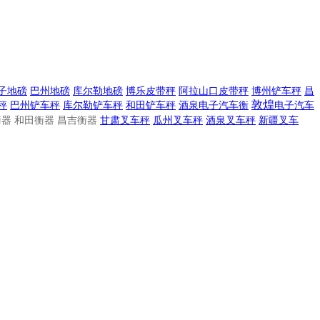
子地磅
巴州地磅
库尔勒地磅
博乐皮带秤
阿拉山口皮带秤
博州铲车秤
昌
敦煌
秤
巴州铲车秤
库尔勒铲车秤
和田铲车秤
酒泉电子汽车衡
电子
汽车
器 和田衡器 昌吉衡器
甘肃叉车秤
瓜州叉车秤
酒泉叉车秤
新疆叉车