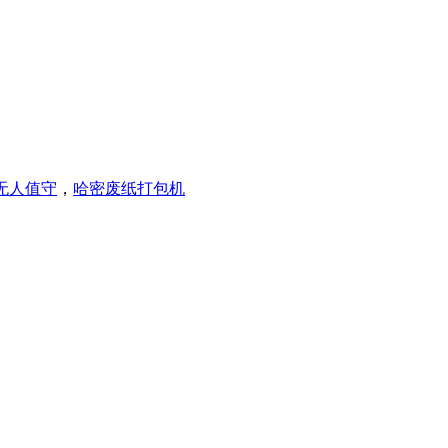
无人值守
，
哈密废纸打包机