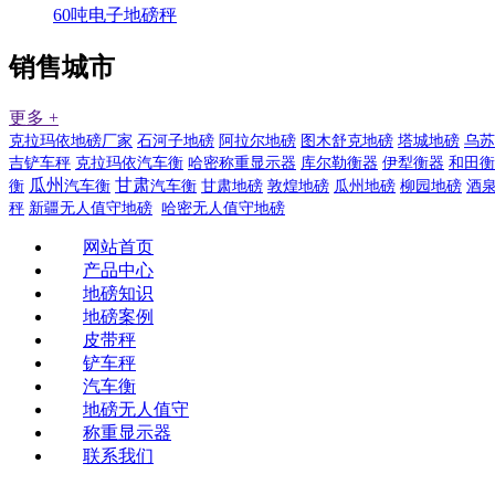
60吨电子地磅秤
销售城市
更多 +
克拉玛依地磅厂家
石河子地磅
阿拉尔地磅
图木舒克地磅
塔城地磅
乌苏
吉铲车秤
克拉玛依汽车衡
哈密称重显示器
库尔勒衡器
伊犁衡器
和田衡
瓜州
甘肃
衡
汽车衡
汽车衡
甘肃地磅
敦煌地磅
瓜州地磅
柳园地磅
酒
秤
新疆无人值守地磅
哈密无人值守地磅
网站首页
产品中心
地磅知识
地磅案例
皮带秤
铲车秤
汽车衡
地磅无人值守
称重显示器
联系我们