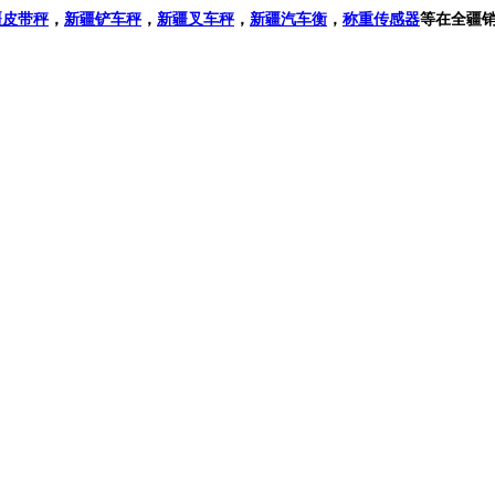
疆
皮带秤
，
新疆
铲车秤
，
新疆叉车秤
，
新疆
汽车衡
，
称重传感器
等在全疆