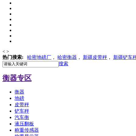
<
>
热门搜索:
哈密地磅厂
，
哈密
衡器
，
新疆皮带秤
，
新疆铲车
搜索
衡器专区
衡器
地磅
皮带秤
铲车秤
汽车衡
液压翻板
称重传感器