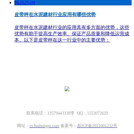
01
2025-04
皮带秤在水泥建材行业应用有哪些优势
皮带秤在水泥建材行业的应用具有多方面的优势，这些
优势有助于提高生产效率、保证产品质量和降低运营成
本。以下是皮带秤在这一行业中的主要优势：
哈密地磅厂家，新疆地磅厂家
新疆坤宁衡器设备有限公司
新疆哈密市伊州区大营房和平路丁香名筑底商S1—114号
联系电话：13579443338李 QQ：1553072620
网址：
m.
hmhengqi.com
备案号：
新ICP备2021001232号