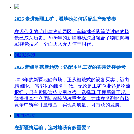
2026 走进新疆工矿，看地磅如何适配生产新节奏
在现代化的矿山与物流园区，车辆排长队等待过磅的场
景已成为历史。2026年的新疆地磅深度融合了物联网与
AI视觉技术，全面迈入无人值守时代。
06
2026-08
2026 新疆地磅新趋势：适配本地工况的实用选择参考
2026年的新疆地磅市场，正从粗放式的设备买卖，迈向
精 细化、智能化的服务时代。无论是工矿企业还是物流
枢纽，只有紧跟这些实用趋势，选择真 正懂新疆工况、
能提供全生命周期保障的称重方案，才能在激烈的市场
竞争中筑牢计量根基，实现高质量、可持续的发展。
29
2026-07
在新疆搞运输，选对地磅有多重要？