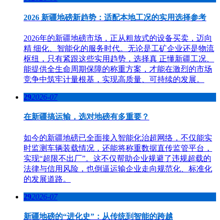
2026 新疆地磅新趋势：适配本地工况的实用选择参考
2026年的新疆地磅市场，正从粗放式的设备买卖，迈向
精 细化、智能化的服务时代。无论是工矿企业还是物流
枢纽，只有紧跟这些实用趋势，选择真 正懂新疆工况、
能提供全生命周期保障的称重方案，才能在激烈的市场
竞争中筑牢计量根基，实现高质量、可持续的发展。
29
2026-07
在新疆搞运输，选对地磅有多重要？
如今的新疆地磅已全面接入智能化治超网络，不仅能实
时监测车辆装载情况，还能将称重数据直传监管平台，
实现“超限不出厂”。这不仅帮助企业规避了违规超载的
法律与信用风险，也倒逼运输企业走向规范化、标准化
的发展道路。
29
2026-07
新疆地磅的“进化史”：从传统到智能的跨越