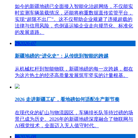
如今的新疆地磅已全面接入智能化治超网络，不仅能实
时监测车辆装载情况，还能将称重数据直传监管平台，
实现“超限不出厂”。这不仅帮助企业规避了违规超载的
法律与信用风险，也倒逼运输企业走向规范化、标准化
的发展道路。
29
2026-07
新疆地磅的“进化史”：从传统到智能的跨越
从机械杠杆到智能物联，新疆地磅的每一次跨越，都在
为这片热土的经济高质量发展筑牢坚实的计量根基。
2026 走进新疆工矿，看地磅如何适配生产新节奏
在现代化的矿山与物流园区，车辆排长队等待过磅的场
景已成为历史。2026年的新疆地磅深度融合了物联网与
AI视觉技术，全面迈入无人值守时代。
06
2026-08