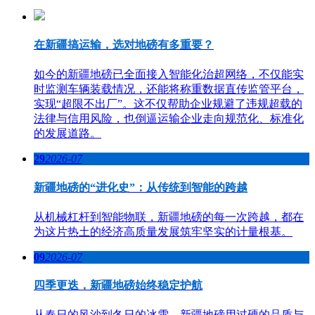
在新疆搞运输，选对地磅有多重要？
如今的新疆地磅已全面接入智能化治超网络，不仅能实
时监测车辆装载情况，还能将称重数据直传监管平台，
实现“超限不出厂”。这不仅帮助企业规避了违规超载的
法律与信用风险，也倒逼运输企业走向规范化、标准化
的发展道路。
29
2026-07
新疆地磅的“进化史”：从传统到智能的跨越
从机械杠杆到智能物联，新疆地磅的每一次跨越，都在
为这片热土的经济高质量发展筑牢坚实的计量根基。
09
2026-07
四季更迭，新疆地磅始终稳定护航
从春日的风沙到冬日的冰雪，新疆地磅用过硬的品质与