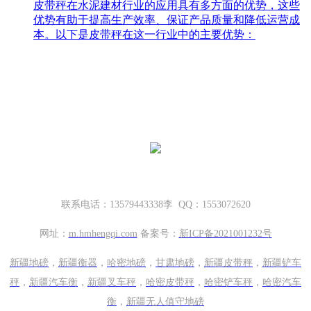
皮带秤在水泥建材行业的应用具有多方面的优势，这些
优势有助于提高生产效率、保证产品质量和降低运营成
本。以下是皮带秤在这一行业中的主要优势：
哈密地磅厂家，新疆地磅厂家
新疆坤宁衡器设备有限公司
新疆哈密市伊州区大营房和平路丁香名筑底商S1—114号
联系电话：13579443338李 QQ：1553072620
网址：
m.
hmhengqi.com
备案号：
新ICP备2021001232号
新疆地磅
，
新疆衡器
，
哈密地磅
，
甘肃地磅
，
新疆皮带秤
，
新疆铲车
秤
，
新疆汽车衡
，
新疆叉车秤
，
哈密皮带秤
，
哈密铲车秤
，
哈密汽车
衡
，
新疆无人值守地磅