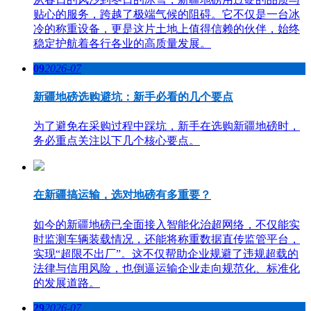
贴心的服务，跨越了极端气候的阻碍。它不仅是一台冰
冷的称重设备，更是这片土地上值得信赖的伙伴，始终
稳定护航着各行各业的高质量发展。
09
2026-07
新疆地磅选购避坑：新手必看的几个要点
为了避免在采购过程中踩坑，新手在选购新疆地磅时，
务必重点关注以下几个核心要点。
在新疆搞运输，选对地磅有多重要？
如今的新疆地磅已全面接入智能化治超网络，不仅能实
时监测车辆装载情况，还能将称重数据直传监管平台，
实现“超限不出厂”。这不仅帮助企业规避了违规超载的
法律与信用风险，也倒逼运输企业走向规范化、标准化
的发展道路。
29
2026-07