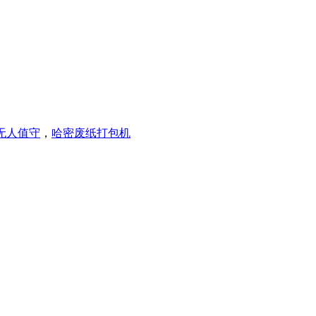
无人值守
，
哈密废纸打包机