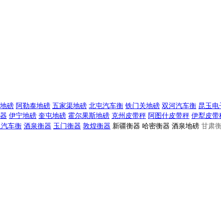
地磅
阿勒泰地磅
五家渠地磅
北屯汽车衡
铁门关地磅
双河汽车衡
昆玉电
器
伊宁地磅
奎屯地磅
霍尔果斯地磅
克州皮带秤
阿图什皮带秤
伊犁皮带
泉汽车衡
酒泉衡器
玉门衡器
敦煌衡器
新疆衡器 哈密衡器 酒泉地磅
甘肃衡