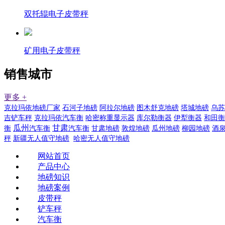
双托辊电子皮带秤
矿用电子皮带秤
销售城市
更多 +
克拉玛依地磅厂家
石河子地磅
阿拉尔地磅
图木舒克地磅
塔城地磅
乌苏
吉铲车秤
克拉玛依汽车衡
哈密称重显示器
库尔勒衡器
伊犁衡器
和田衡
瓜州
甘肃
衡
汽车衡
汽车衡
甘肃地磅
敦煌地磅
瓜州地磅
柳园地磅
酒
秤
新疆无人值守地磅
哈密无人值守地磅
网站首页
产品中心
地磅知识
地磅案例
皮带秤
铲车秤
汽车衡