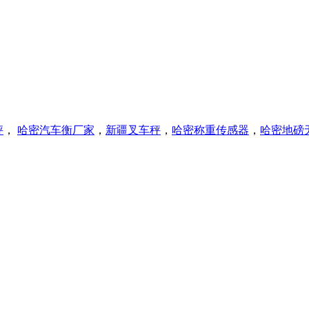
秤
，
哈密
汽车衡厂家
，
新疆叉车秤
，
哈密称重传感器
，
哈密
地磅