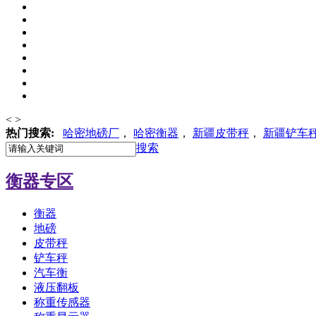
<
>
热门搜索:
哈密地磅厂
，
哈密
衡器
，
新疆皮带秤
，
新疆铲车
搜索
衡器专区
衡器
地磅
皮带秤
铲车秤
汽车衡
液压翻板
称重传感器