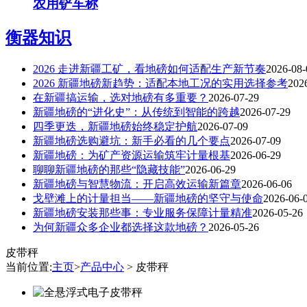
农用铲车称
衡器知识
2026 走进新疆工矿，看地磅如何适配生产新节奏
2026-08-
2026 新疆地磅新趋势：适配本地工况的实用选择参考
202
在新疆搞运输，选对地磅有多重要？
2026-07-29
新疆地磅的“进化史”：从传统到智能的跨越
2026-07-29
四季更迭，新疆地磅始终稳定护航
2026-07-09
新疆地磅选购避坑：新手必看的几个要点
2026-07-09
新疆地磅：为矿产资源运输筑牢计量根基
2026-06-29
聊聊新疆地磅的那些“隐藏技能”
2026-06-29
新疆地磅与智慧物流：开启高效运输新篇章
2026-06-06
戈壁滩上的计量担当——新疆地磅的坚守与使命
2026-06-
新疆地磅安装那些事：专业服务保障计量精准
2026-05-26
为何新疆众多企业都选择这款地磅？
2026-05-26
皮带秤
当前位置:
主页
>
产品中心
> 皮带秤