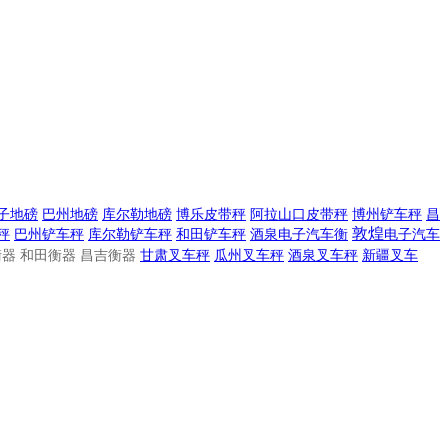
子地磅
巴州地磅
库尔勒地磅
博乐皮带秤
阿拉山口皮带秤
博州铲车秤
昌
敦煌
秤
巴州铲车秤
库尔勒铲车秤
和田铲车秤
酒泉电子汽车衡
电子
汽车
器 和田衡器 昌吉衡器
甘肃叉车秤
瓜州叉车秤
酒泉叉车秤
新疆叉车