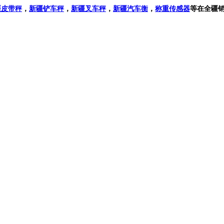
疆
皮带秤
，
新疆
铲车秤
，
新疆叉车秤
，
新疆
汽车衡
，
称重传感器
等在全疆