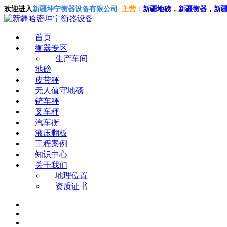
欢迎进入
新疆坤宁衡器设备有限公司
主营：
新疆地磅
，
新疆衡器
，
新
首页
衡器专区
生产车间
地磅
皮带秤
无人值守地磅
铲车秤
叉车秤
汽车衡
液压翻板
工程案例
知识中心
关于我们
地理位置
资质证书