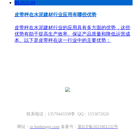
01
2025-04
皮带秤在水泥建材行业应用有哪些优势
皮带秤在水泥建材行业的应用具有多方面的优势，这些
优势有助于提高生产效率、保证产品质量和降低运营成
本。以下是皮带秤在这一行业中的主要优势：
哈密地磅厂家，新疆地磅厂家
新疆坤宁衡器设备有限公司
新疆哈密市伊州区大营房和平路丁香名筑底商S1—114号
联系电话：13579443338李 QQ：1553072620
网址：
m.
hmhengqi.com
备案号：
新ICP备2021001232号