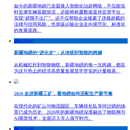
如今的新疆地磅已全面接入智能化治超网络，不仅能实
时监测车辆装载情况，还能将称重数据直传监管平台，
实现“超限不出厂”。这不仅帮助企业规避了违规超载的
法律与信用风险，也倒逼运输企业走向规范化、标准化
的发展道路。
29
2026-07
新疆地磅的“进化史”：从传统到智能的跨越
从机械杠杆到智能物联，新疆地磅的每一次跨越，都在
为这片热土的经济高质量发展筑牢坚实的计量根基。
2026 走进新疆工矿，看地磅如何适配生产新节奏
在现代化的矿山与物流园区，车辆排长队等待过磅的场
景已成为历史。2026年的新疆地磅深度融合了物联网与
AI视觉技术，全面迈入无人值守时代。
06
2026-08