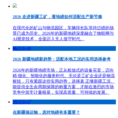
2026 走进新疆工矿，看地磅如何适配生产新节奏
在现代化的矿山与物流园区，车辆排长队等待过磅的场
景已成为历史。2026年的新疆地磅深度融合了物联网与
AI视觉技术，全面迈入无人值守时代。
06
2026-08
2026 新疆地磅新趋势：适配本地工况的实用选择参考
2026年的新疆地磅市场，正从粗放式的设备买卖，迈向
精 细化、智能化的服务时代。无论是工矿企业还是物流
枢纽，只有紧跟这些实用趋势，选择真 正懂新疆工况、
能提供全生命周期保障的称重方案，才能在激烈的市场
竞争中筑牢计量根基，实现高质量、可持续的发展。
29
2026-07
在新疆搞运输，选对地磅有多重要？