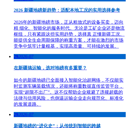
2026 新疆地磅新趋势：适配本地工况的实用选择参考
2026年的新疆地磅市场，正从粗放式的设备买卖，迈向
精 细化、智能化的服务时代。无论是工矿企业还是物流
枢纽，只有紧跟这些实用趋势，选择真 正懂新疆工况、
能提供全生命周期保障的称重方案，才能在激烈的市场
竞争中筑牢计量根基，实现高质量、可持续的发展。
29
2026-07
在新疆搞运输，选对地磅有多重要？
如今的新疆地磅已全面接入智能化治超网络，不仅能实
时监测车辆装载情况，还能将称重数据直传监管平台，
实现“超限不出厂”。这不仅帮助企业规避了违规超载的
法律与信用风险，也倒逼运输企业走向规范化、标准化
的发展道路。
29
2026-07
新疆地磅的“进化史”：从传统到智能的跨越