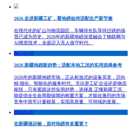
2026 走进新疆工矿，看地磅如何适配生产新节奏
在现代化的矿山与物流园区，车辆排长队等待过磅的场
景已成为历史。2026年的新疆地磅深度融合了物联网与
AI视觉技术，全面迈入无人值守时代。
06
2026-08
2026 新疆地磅新趋势：适配本地工况的实用选择参考
2026年的新疆地磅市场，正从粗放式的设备买卖，迈向
精 细化、智能化的服务时代。无论是工矿企业还是物流
枢纽，只有紧跟这些实用趋势，选择真 正懂新疆工况、
能提供全生命周期保障的称重方案，才能在激烈的市场
竞争中筑牢计量根基，实现高质量、可持续的发展。
29
2026-07
在新疆搞运输，选对地磅有多重要？