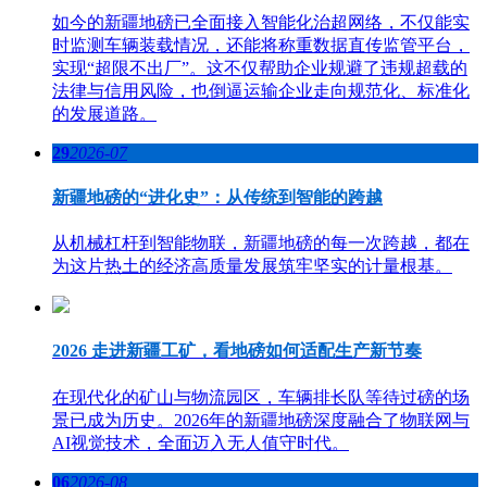
如今的新疆地磅已全面接入智能化治超网络，不仅能实
时监测车辆装载情况，还能将称重数据直传监管平台，
实现“超限不出厂”。这不仅帮助企业规避了违规超载的
法律与信用风险，也倒逼运输企业走向规范化、标准化
的发展道路。
29
2026-07
新疆地磅的“进化史”：从传统到智能的跨越
从机械杠杆到智能物联，新疆地磅的每一次跨越，都在
为这片热土的经济高质量发展筑牢坚实的计量根基。
2026 走进新疆工矿，看地磅如何适配生产新节奏
在现代化的矿山与物流园区，车辆排长队等待过磅的场
景已成为历史。2026年的新疆地磅深度融合了物联网与
AI视觉技术，全面迈入无人值守时代。
06
2026-08