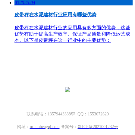
01
2025-04
皮带秤在水泥建材行业应用有哪些优势
皮带秤在水泥建材行业的应用具有多方面的优势，这些
优势有助于提高生产效率、保证产品质量和降低运营成
本。以下是皮带秤在这一行业中的主要优势：
哈密地磅厂家，新疆地磅厂家
新疆坤宁衡器设备有限公司
新疆哈密市伊州区大营房和平路丁香名筑底商S1—114号
联系电话：13579443338李 QQ：1553072620
网址：
m.
hmhengqi.com
备案号：
新ICP备2021001232号