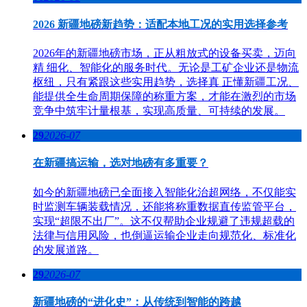
2026 新疆地磅新趋势：适配本地工况的实用选择参考
2026年的新疆地磅市场，正从粗放式的设备买卖，迈向
精 细化、智能化的服务时代。无论是工矿企业还是物流
枢纽，只有紧跟这些实用趋势，选择真 正懂新疆工况、
能提供全生命周期保障的称重方案，才能在激烈的市场
竞争中筑牢计量根基，实现高质量、可持续的发展。
29
2026-07
在新疆搞运输，选对地磅有多重要？
如今的新疆地磅已全面接入智能化治超网络，不仅能实
时监测车辆装载情况，还能将称重数据直传监管平台，
实现“超限不出厂”。这不仅帮助企业规避了违规超载的
法律与信用风险，也倒逼运输企业走向规范化、标准化
的发展道路。
29
2026-07
新疆地磅的“进化史”：从传统到智能的跨越