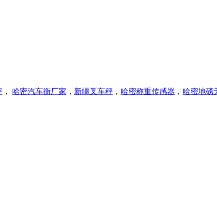
秤
，
哈密
汽车衡厂家
，
新疆叉车秤
，
哈密称重传感器
，
哈密
地磅