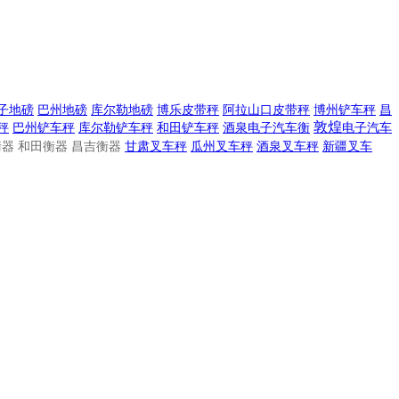
子地磅
巴州地磅
库尔勒地磅
博乐皮带秤
阿拉山口皮带秤
博州铲车秤
昌
敦煌
秤
巴州铲车秤
库尔勒铲车秤
和田铲车秤
酒泉电子汽车衡
电子
汽车
器 和田衡器 昌吉衡器
甘肃叉车秤
瓜州叉车秤
酒泉叉车秤
新疆叉车