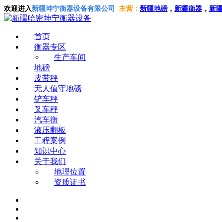
欢迎进入
新疆坤宁衡器设备有限公司
主营：
新疆地磅
，
新疆衡器
，
新
首页
衡器专区
生产车间
地磅
皮带秤
无人值守地磅
铲车秤
叉车秤
汽车衡
液压翻板
工程案例
知识中心
关于我们
地理位置
资质证书