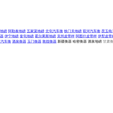
地磅
阿勒泰地磅
五家渠地磅
北屯汽车衡
铁门关地磅
双河汽车衡
昆玉电
器
伊宁地磅
奎屯地磅
霍尔果斯地磅
克州皮带秤
阿图什皮带秤
伊犁皮带
泉汽车衡
酒泉衡器
玉门衡器
敦煌衡器
新疆衡器 哈密衡器 酒泉地磅
甘肃衡