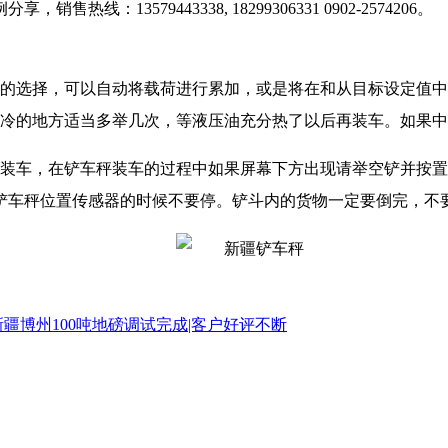
，销售热线：13579443338, 18299306331 0902-2574206。
员的选择，可以自动将载荷进行累加，或是将在和从目标设定值
寒冷的地方适当多举几次，等液压油充分热了以后再装车。如果
始装车，在铲车秤装车的过程中如果屏幕下方出现请举空铲并按
铲车秤位置传感器的时候不要停。铲斗内的货物一定要倒完，不
疆博州100吨地磅调试完成|客户好评不断