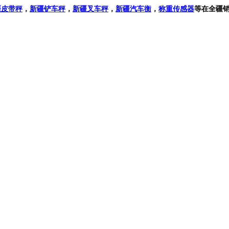
疆
皮带秤
，
新疆
铲车秤
，
新疆叉车秤
，
新疆
汽车衡
，
称重传感器
等在全疆