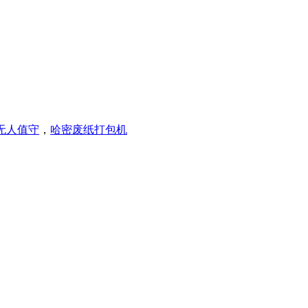
无人值守
，
哈密废纸打包机