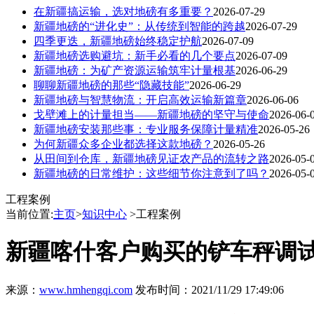
在新疆搞运输，选对地磅有多重要？
2026-07-29
新疆地磅的“进化史”：从传统到智能的跨越
2026-07-29
四季更迭，新疆地磅始终稳定护航
2026-07-09
新疆地磅选购避坑：新手必看的几个要点
2026-07-09
新疆地磅：为矿产资源运输筑牢计量根基
2026-06-29
聊聊新疆地磅的那些“隐藏技能”
2026-06-29
新疆地磅与智慧物流：开启高效运输新篇章
2026-06-06
戈壁滩上的计量担当——新疆地磅的坚守与使命
2026-06-
新疆地磅安装那些事：专业服务保障计量精准
2026-05-26
为何新疆众多企业都选择这款地磅？
2026-05-26
从田间到仓库，新疆地磅见证农产品的流转之路
2026-05-
新疆地磅的日常维护：这些细节你注意到了吗？
2026-05-
工程案例
当前位置:
主页
>
知识中心
>工程案例
新疆喀什客户购买的铲车秤调
来源：
www.hmhengqi.com
发布时间：2021/11/29 17:49:06