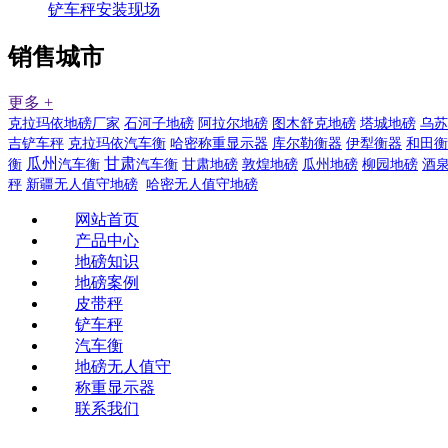
铲车秤安装现场
销售城市
更多 +
克拉玛依地磅厂家
石河子地磅
阿拉尔地磅
图木舒克地磅
塔城地磅
乌苏
吉铲车秤
克拉玛依汽车衡
哈密称重显示器
库尔勒衡器
伊犁衡器
和田衡
瓜州
甘肃
衡
汽车衡
汽车衡
甘肃地磅
敦煌地磅
瓜州地磅
柳园地磅
酒
秤
新疆无人值守地磅
哈密无人值守地磅
网站首页
产品中心
地磅知识
地磅案例
皮带秤
铲车秤
汽车衡
地磅无人值守
称重显示器
联系我们