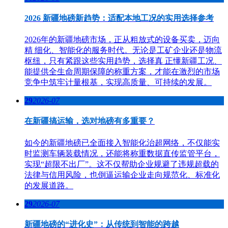
2026 新疆地磅新趋势：适配本地工况的实用选择参考
2026年的新疆地磅市场，正从粗放式的设备买卖，迈向
精 细化、智能化的服务时代。无论是工矿企业还是物流
枢纽，只有紧跟这些实用趋势，选择真 正懂新疆工况、
能提供全生命周期保障的称重方案，才能在激烈的市场
竞争中筑牢计量根基，实现高质量、可持续的发展。
29
2026-07
在新疆搞运输，选对地磅有多重要？
如今的新疆地磅已全面接入智能化治超网络，不仅能实
时监测车辆装载情况，还能将称重数据直传监管平台，
实现“超限不出厂”。这不仅帮助企业规避了违规超载的
法律与信用风险，也倒逼运输企业走向规范化、标准化
的发展道路。
29
2026-07
新疆地磅的“进化史”：从传统到智能的跨越