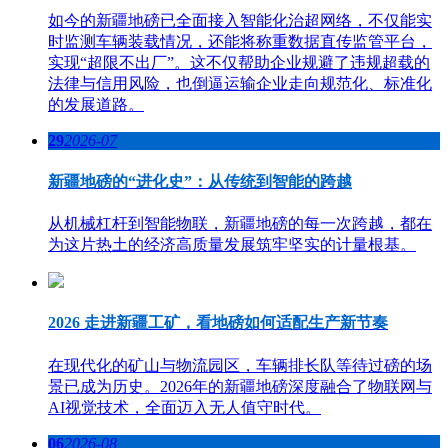
如今的新疆地磅已全面接入智能化治超网络，不仅能实
时监测车辆装载情况，还能将称重数据直传监管平台，
实现“超限不出厂”。这不仅帮助企业规避了违规超载的
法律与信用风险，也倒逼运输企业走向规范化、标准化
的发展道路。
29
2026-07
新疆地磅的“进化史”：从传统到智能的跨越
从机械杠杆到智能物联，新疆地磅的每一次跨越，都在
为这片热土的经济高质量发展筑牢坚实的计量根基。
2026 走进新疆工矿，看地磅如何适配生产新节奏
在现代化的矿山与物流园区，车辆排长队等待过磅的场
景已成为历史。2026年的新疆地磅深度融合了物联网与
AI视觉技术，全面迈入无人值守时代。
06
2026-08