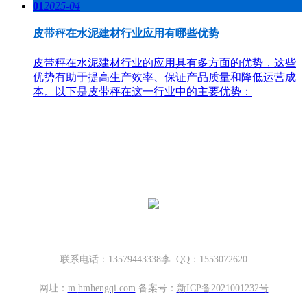
01
2025-04
皮带秤在水泥建材行业应用有哪些优势
皮带秤在水泥建材行业的应用具有多方面的优势，这些
优势有助于提高生产效率、保证产品质量和降低运营成
本。以下是皮带秤在这一行业中的主要优势：
哈密地磅厂家，新疆地磅厂家
新疆坤宁衡器设备有限公司
新疆哈密市伊州区大营房和平路丁香名筑底商S1—114号
联系电话：13579443338李 QQ：1553072620
网址：
m.
hmhengqi.com
备案号：
新ICP备2021001232号