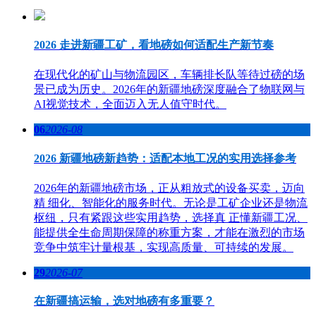
2026 走进新疆工矿，看地磅如何适配生产新节奏
在现代化的矿山与物流园区，车辆排长队等待过磅的场
景已成为历史。2026年的新疆地磅深度融合了物联网与
AI视觉技术，全面迈入无人值守时代。
06
2026-08
2026 新疆地磅新趋势：适配本地工况的实用选择参考
2026年的新疆地磅市场，正从粗放式的设备买卖，迈向
精 细化、智能化的服务时代。无论是工矿企业还是物流
枢纽，只有紧跟这些实用趋势，选择真 正懂新疆工况、
能提供全生命周期保障的称重方案，才能在激烈的市场
竞争中筑牢计量根基，实现高质量、可持续的发展。
29
2026-07
在新疆搞运输，选对地磅有多重要？