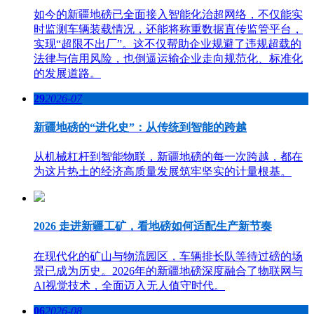
如今的新疆地磅已全面接入智能化治超网络，不仅能实
时监测车辆装载情况，还能将称重数据直传监管平台，
实现“超限不出厂”。这不仅帮助企业规避了违规超载的
法律与信用风险，也倒逼运输企业走向规范化、标准化
的发展道路。
29
2026-07
新疆地磅的“进化史”：从传统到智能的跨越
从机械杠杆到智能物联，新疆地磅的每一次跨越，都在
为这片热土的经济高质量发展筑牢坚实的计量根基。
2026 走进新疆工矿，看地磅如何适配生产新节奏
在现代化的矿山与物流园区，车辆排长队等待过磅的场
景已成为历史。2026年的新疆地磅深度融合了物联网与
AI视觉技术，全面迈入无人值守时代。
06
2026-08