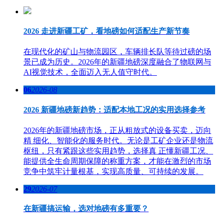
2026 走进新疆工矿，看地磅如何适配生产新节奏
在现代化的矿山与物流园区，车辆排长队等待过磅的场
景已成为历史。2026年的新疆地磅深度融合了物联网与
AI视觉技术，全面迈入无人值守时代。
06
2026-08
2026 新疆地磅新趋势：适配本地工况的实用选择参考
2026年的新疆地磅市场，正从粗放式的设备买卖，迈向
精 细化、智能化的服务时代。无论是工矿企业还是物流
枢纽，只有紧跟这些实用趋势，选择真 正懂新疆工况、
能提供全生命周期保障的称重方案，才能在激烈的市场
竞争中筑牢计量根基，实现高质量、可持续的发展。
29
2026-07
在新疆搞运输，选对地磅有多重要？