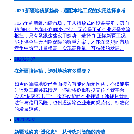
2026 新疆地磅新趋势：适配本地工况的实用选择参考
2026年的新疆地磅市场，正从粗放式的设备买卖，迈向
精 细化、智能化的服务时代。无论是工矿企业还是物流
枢纽，只有紧跟这些实用趋势，选择真 正懂新疆工况、
能提供全生命周期保障的称重方案，才能在激烈的市场
竞争中筑牢计量根基，实现高质量、可持续的发展。
29
2026-07
在新疆搞运输，选对地磅有多重要？
如今的新疆地磅已全面接入智能化治超网络，不仅能实
时监测车辆装载情况，还能将称重数据直传监管平台，
实现“超限不出厂”。这不仅帮助企业规避了违规超载的
法律与信用风险，也倒逼运输企业走向规范化、标准化
的发展道路。
29
2026-07
新疆地磅的“进化史”：从传统到智能的跨越