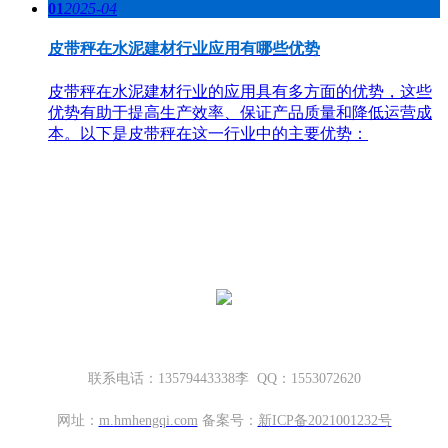
01
2025-04
皮带秤在水泥建材行业应用有哪些优势
皮带秤在水泥建材行业的应用具有多方面的优势，这些
优势有助于提高生产效率、保证产品质量和降低运营成
本。以下是皮带秤在这一行业中的主要优势：
哈密地磅厂家，新疆地磅厂家
新疆坤宁衡器设备有限公司
新疆哈密市伊州区大营房和平路丁香名筑底商S1—114号
联系电话：13579443338李 QQ：1553072620
网址：
m.
hmhengqi.com
备案号：
新ICP备2021001232号