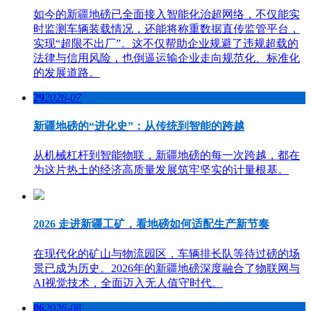
如今的新疆地磅已全面接入智能化治超网络，不仅能实
时监测车辆装载情况，还能将称重数据直传监管平台，
实现“超限不出厂”。这不仅帮助企业规避了违规超载的
法律与信用风险，也倒逼运输企业走向规范化、标准化
的发展道路。
29
2026-07
新疆地磅的“进化史”：从传统到智能的跨越
从机械杠杆到智能物联，新疆地磅的每一次跨越，都在
为这片热土的经济高质量发展筑牢坚实的计量根基。
2026 走进新疆工矿，看地磅如何适配生产新节奏
在现代化的矿山与物流园区，车辆排长队等待过磅的场
景已成为历史。2026年的新疆地磅深度融合了物联网与
AI视觉技术，全面迈入无人值守时代。
06
2026-08