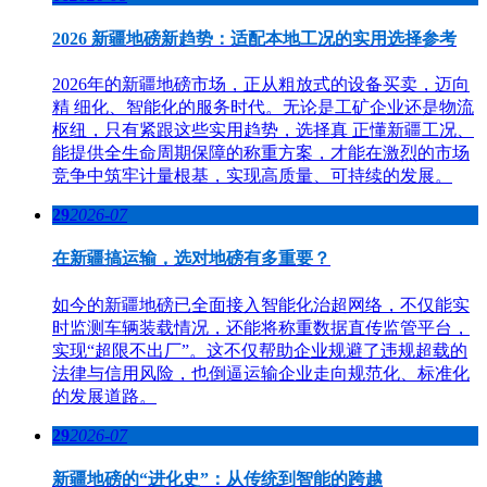
2026 新疆地磅新趋势：适配本地工况的实用选择参考
2026年的新疆地磅市场，正从粗放式的设备买卖，迈向
精 细化、智能化的服务时代。无论是工矿企业还是物流
枢纽，只有紧跟这些实用趋势，选择真 正懂新疆工况、
能提供全生命周期保障的称重方案，才能在激烈的市场
竞争中筑牢计量根基，实现高质量、可持续的发展。
29
2026-07
在新疆搞运输，选对地磅有多重要？
如今的新疆地磅已全面接入智能化治超网络，不仅能实
时监测车辆装载情况，还能将称重数据直传监管平台，
实现“超限不出厂”。这不仅帮助企业规避了违规超载的
法律与信用风险，也倒逼运输企业走向规范化、标准化
的发展道路。
29
2026-07
新疆地磅的“进化史”：从传统到智能的跨越