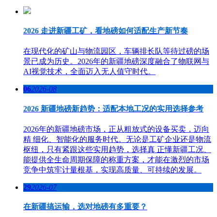
2026 走进新疆工矿，看地磅如何适配生产新节奏
在现代化的矿山与物流园区，车辆排长队等待过磅的场
景已成为历史。2026年的新疆地磅深度融合了物联网与
AI视觉技术，全面迈入无人值守时代。
06
2026-08
2026 新疆地磅新趋势：适配本地工况的实用选择参考
2026年的新疆地磅市场，正从粗放式的设备买卖，迈向
精 细化、智能化的服务时代。无论是工矿企业还是物流
枢纽，只有紧跟这些实用趋势，选择真 正懂新疆工况、
能提供全生命周期保障的称重方案，才能在激烈的市场
竞争中筑牢计量根基，实现高质量、可持续的发展。
29
2026-07
在新疆搞运输，选对地磅有多重要？