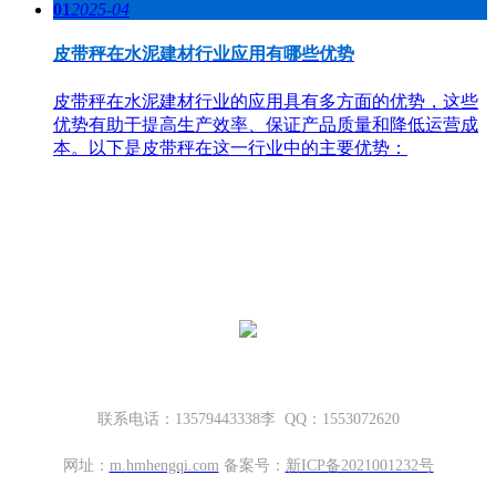
01
2025-04
皮带秤在水泥建材行业应用有哪些优势
皮带秤在水泥建材行业的应用具有多方面的优势，这些
优势有助于提高生产效率、保证产品质量和降低运营成
本。以下是皮带秤在这一行业中的主要优势：
哈密地磅厂家，新疆地磅厂家
新疆坤宁衡器设备有限公司
新疆哈密市伊州区大营房和平路丁香名筑底商S1—114号
联系电话：13579443338李 QQ：1553072620
网址：
m.
hmhengqi.com
备案号：
新ICP备2021001232号