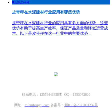
01
2025-04
皮带秤在水泥建材行业应用有哪些优势
皮带秤在水泥建材行业的应用具有多方面的优势，这些
优势有助于提高生产效率、保证产品质量和降低运营成
本。以下是皮带秤在这一行业中的主要优势：
哈密地磅厂家，新疆地磅厂家
新疆坤宁衡器设备有限公司
新疆哈密市伊州区大营房和平路丁香名筑底商S1—114号
联系电话：13579443338李 QQ：1553072620
网址：
m.
hmhengqi.com
备案号：
新ICP备2021001232号