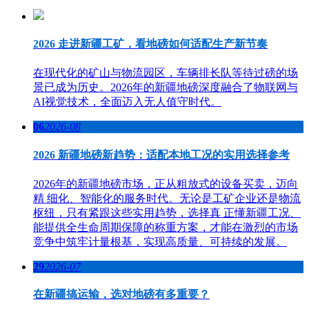
2026 走进新疆工矿，看地磅如何适配生产新节奏
在现代化的矿山与物流园区，车辆排长队等待过磅的场
景已成为历史。2026年的新疆地磅深度融合了物联网与
AI视觉技术，全面迈入无人值守时代。
06
2026-08
2026 新疆地磅新趋势：适配本地工况的实用选择参考
2026年的新疆地磅市场，正从粗放式的设备买卖，迈向
精 细化、智能化的服务时代。无论是工矿企业还是物流
枢纽，只有紧跟这些实用趋势，选择真 正懂新疆工况、
能提供全生命周期保障的称重方案，才能在激烈的市场
竞争中筑牢计量根基，实现高质量、可持续的发展。
29
2026-07
在新疆搞运输，选对地磅有多重要？