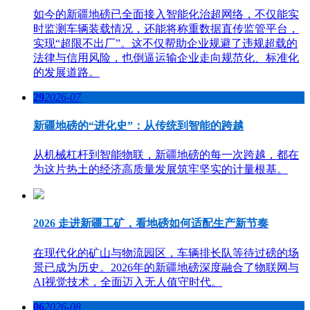
如今的新疆地磅已全面接入智能化治超网络，不仅能实
时监测车辆装载情况，还能将称重数据直传监管平台，
实现“超限不出厂”。这不仅帮助企业规避了违规超载的
法律与信用风险，也倒逼运输企业走向规范化、标准化
的发展道路。
29
2026-07
新疆地磅的“进化史”：从传统到智能的跨越
从机械杠杆到智能物联，新疆地磅的每一次跨越，都在
为这片热土的经济高质量发展筑牢坚实的计量根基。
2026 走进新疆工矿，看地磅如何适配生产新节奏
在现代化的矿山与物流园区，车辆排长队等待过磅的场
景已成为历史。2026年的新疆地磅深度融合了物联网与
AI视觉技术，全面迈入无人值守时代。
06
2026-08