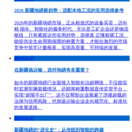
2026 新疆地磅新趋势：适配本地工况的实用选择参考
2026年的新疆地磅市场，正从粗放式的设备买卖，迈向
精 细化、智能化的服务时代。无论是工矿企业还是物流
枢纽，只有紧跟这些实用趋势，选择真 正懂新疆工况、
能提供全生命周期保障的称重方案，才能在激烈的市场
竞争中筑牢计量根基，实现高质量、可持续的发展。
29
2026-07
在新疆搞运输，选对地磅有多重要？
如今的新疆地磅已全面接入智能化治超网络，不仅能实
时监测车辆装载情况，还能将称重数据直传监管平台，
实现“超限不出厂”。这不仅帮助企业规避了违规超载的
法律与信用风险，也倒逼运输企业走向规范化、标准化
的发展道路。
29
2026-07
新疆地磅的“进化史”：从传统到智能的跨越