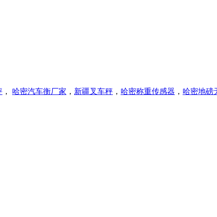
秤
，
哈密
汽车衡厂家
，
新疆叉车秤
，
哈密称重传感器
，
哈密
地磅