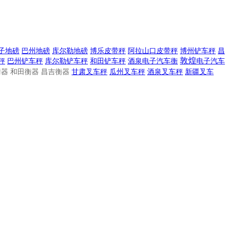
子地磅
巴州地磅
库尔勒地磅
博乐皮带秤
阿拉山口皮带秤
博州铲车秤
昌
敦煌
秤
巴州铲车秤
库尔勒铲车秤
和田铲车秤
酒泉电子汽车衡
电子
汽车
器 和田衡器 昌吉衡器
甘肃叉车秤
瓜州叉车秤
酒泉叉车秤
新疆叉车