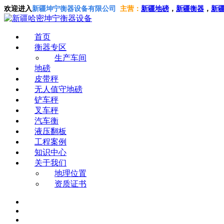
欢迎进入
新疆坤宁衡器设备有限公司
主营：
新疆地磅
，
新疆衡器
，
新
首页
衡器专区
生产车间
地磅
皮带秤
无人值守地磅
铲车秤
叉车秤
汽车衡
液压翻板
工程案例
知识中心
关于我们
地理位置
资质证书