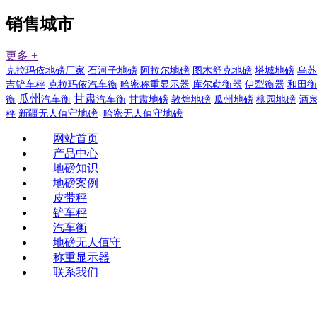
销售城市
更多 +
克拉玛依地磅厂家
石河子地磅
阿拉尔地磅
图木舒克地磅
塔城地磅
乌苏
吉铲车秤
克拉玛依汽车衡
哈密称重显示器
库尔勒衡器
伊犁衡器
和田衡
瓜州
甘肃
衡
汽车衡
汽车衡
甘肃地磅
敦煌地磅
瓜州地磅
柳园地磅
酒
秤
新疆无人值守地磅
哈密无人值守地磅
网站首页
产品中心
地磅知识
地磅案例
皮带秤
铲车秤
汽车衡
地磅无人值守
称重显示器
联系我们