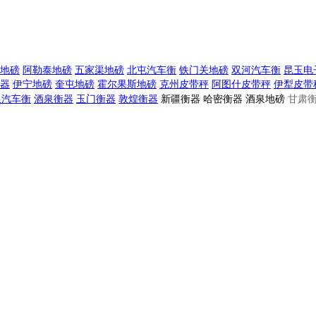
地磅
阿勒泰地磅
五家渠地磅
北屯汽车衡
铁门关地磅
双河汽车衡
昆玉电
器
伊宁地磅
奎屯地磅
霍尔果斯地磅
克州皮带秤
阿图什皮带秤
伊犁皮带
泉汽车衡
酒泉衡器
玉门衡器
敦煌衡器
新疆衡器 哈密衡器 酒泉地磅
甘肃衡