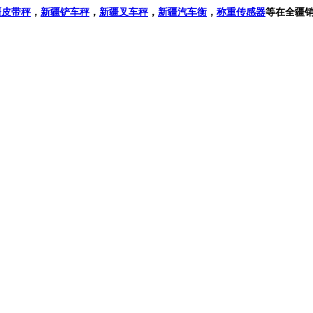
疆
皮带秤
，
新疆
铲车秤
，
新疆叉车秤
，
新疆
汽车衡
，
称重传感器
等在全疆