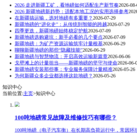
2026 走进新疆工矿，看地磅如何适配生产新节奏
2026-08-
2026 新疆地磅新趋势：适配本地工况的实用选择参考
202
在新疆搞运输，选对地磅有多重要？
2026-07-29
新疆地磅的“进化史”：从传统到智能的跨越
2026-07-29
四季更迭，新疆地磅始终稳定护航
2026-07-09
新疆地磅选购避坑：新手必看的几个要点
2026-07-09
新疆地磅：为矿产资源运输筑牢计量根基
2026-06-29
聊聊新疆地磅的那些“隐藏技能”
2026-06-29
新疆地磅与智慧物流：开启高效运输新篇章
2026-06-06
戈壁滩上的计量担当——新疆地磅的坚守与使命
2026-06-
新疆地磅安装那些事：专业服务保障计量精准
2026-05-26
为何新疆众多企业都选择这款地磅？
2026-05-26
知识中心
当前位置:
主页
>知识中心
100吨地磅常见故障及维修技巧有哪些？
100吨地磅（电子汽车衡）在长期高负荷运行中，常因