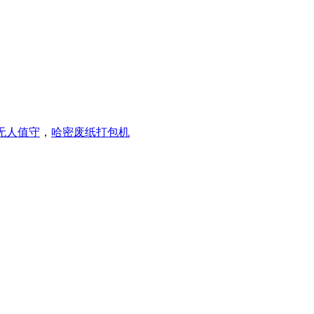
无人值守
，
哈密废纸打包机