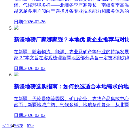
阔、气候环境多样——北疆冬季严寒漫长，南疆夏季高温
越来越多用户倾向于选择具备专业技术能力和服务体系的
日期:2026-02-26
新疆地磅厂家哪家强？本地优 质企业推荐与对
在新疆，随着物流、能源、农业及矿产等行业的持续发展
家？”本文旨在客观梳理新疆地区部分具备一定技术能力
日期:2026-02-02
新疆地磅选购指南：如何挑选适合本地需求的地
在新疆，无论是物流园区、矿山企业、农牧产品集散中心
然而，新疆地域广阔、气候多样、地质条件复杂，从北疆
日期:2026-02-02
<
1
2
3
4
5
6
7
8
...
67
>