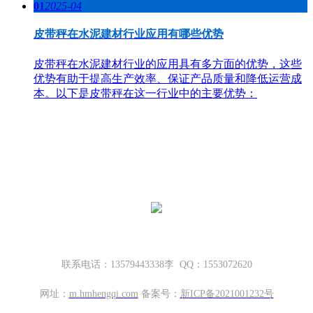
01
2025-04
皮带秤在水泥建材行业应用有哪些优势
皮带秤在水泥建材行业的应用具有多方面的优势，这些
优势有助于提高生产效率、保证产品质量和降低运营成
本。以下是皮带秤在这一行业中的主要优势：
哈密地磅厂家，新疆地磅厂家
新疆坤宁衡器设备有限公司
新疆哈密市伊州区大营房和平路丁香名筑底商S1—114号
联系电话：13579443338李 QQ：1553072620
网址：
m.
hmhengqi.com
备案号：
新ICP备2021001232号