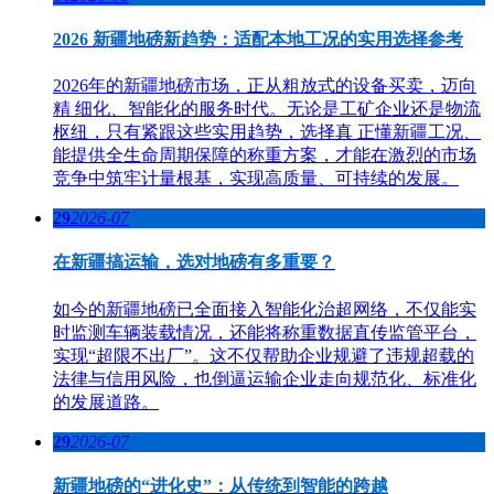
2026 新疆地磅新趋势：适配本地工况的实用选择参考
2026年的新疆地磅市场，正从粗放式的设备买卖，迈向
精 细化、智能化的服务时代。无论是工矿企业还是物流
枢纽，只有紧跟这些实用趋势，选择真 正懂新疆工况、
能提供全生命周期保障的称重方案，才能在激烈的市场
竞争中筑牢计量根基，实现高质量、可持续的发展。
29
2026-07
在新疆搞运输，选对地磅有多重要？
如今的新疆地磅已全面接入智能化治超网络，不仅能实
时监测车辆装载情况，还能将称重数据直传监管平台，
实现“超限不出厂”。这不仅帮助企业规避了违规超载的
法律与信用风险，也倒逼运输企业走向规范化、标准化
的发展道路。
29
2026-07
新疆地磅的“进化史”：从传统到智能的跨越