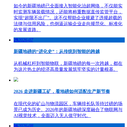
如今的新疆地磅已全面接入智能化治超网络，不仅能实
时监测车辆装载情况，还能将称重数据直传监管平台，
实现“超限不出厂”。这不仅帮助企业规避了违规超载的
法律与信用风险，也倒逼运输企业走向规范化、标准化
的发展道路。
29
2026-07
新疆地磅的“进化史”：从传统到智能的跨越
从机械杠杆到智能物联，新疆地磅的每一次跨越，都在
为这片热土的经济高质量发展筑牢坚实的计量根基。
2026 走进新疆工矿，看地磅如何适配生产新节奏
在现代化的矿山与物流园区，车辆排长队等待过磅的场
景已成为历史。2026年的新疆地磅深度融合了物联网与
AI视觉技术，全面迈入无人值守时代。
06
2026-08