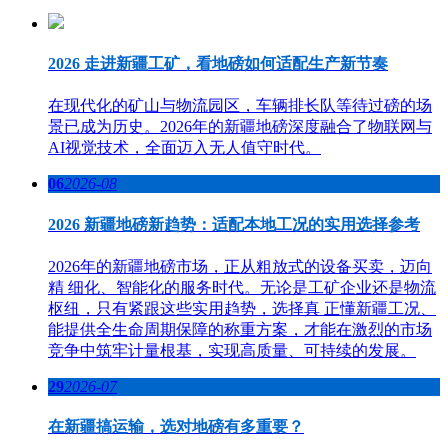
2026 走进新疆工矿，看地磅如何适配生产新节奏
在现代化的矿山与物流园区，车辆排长队等待过磅的场
景已成为历史。2026年的新疆地磅深度融合了物联网与
AI视觉技术，全面迈入无人值守时代。
06
2026-08
2026 新疆地磅新趋势：适配本地工况的实用选择参考
2026年的新疆地磅市场，正从粗放式的设备买卖，迈向
精 细化、智能化的服务时代。无论是工矿企业还是物流
枢纽，只有紧跟这些实用趋势，选择真 正懂新疆工况、
能提供全生命周期保障的称重方案，才能在激烈的市场
竞争中筑牢计量根基，实现高质量、可持续的发展。
29
2026-07
在新疆搞运输，选对地磅有多重要？