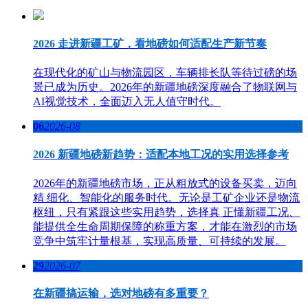
2026 走进新疆工矿，看地磅如何适配生产新节奏
在现代化的矿山与物流园区，车辆排长队等待过磅的场
景已成为历史。2026年的新疆地磅深度融合了物联网与
AI视觉技术，全面迈入无人值守时代。
06
2026-08
2026 新疆地磅新趋势：适配本地工况的实用选择参考
2026年的新疆地磅市场，正从粗放式的设备买卖，迈向
精 细化、智能化的服务时代。无论是工矿企业还是物流
枢纽，只有紧跟这些实用趋势，选择真 正懂新疆工况、
能提供全生命周期保障的称重方案，才能在激烈的市场
竞争中筑牢计量根基，实现高质量、可持续的发展。
29
2026-07
在新疆搞运输，选对地磅有多重要？