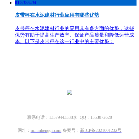
01
2025-04
皮带秤在水泥建材行业应用有哪些优势
皮带秤在水泥建材行业的应用具有多方面的优势，这些
优势有助于提高生产效率、保证产品质量和降低运营成
本。以下是皮带秤在这一行业中的主要优势：
哈密地磅厂家，新疆地磅厂家
新疆坤宁衡器设备有限公司
新疆哈密市伊州区大营房和平路丁香名筑底商S1—114号
联系电话：13579443338李 QQ：1553072620
网址：
m.
hmhengqi.com
备案号：
新ICP备2021001232号