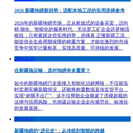
2026 新疆地磅新趋势：适配本地工况的实用选择参考
2026年的新疆地磅市场，正从粗放式的设备买卖，迈向
精 细化、智能化的服务时代。无论是工矿企业还是物流
枢纽，只有紧跟这些实用趋势，选择真 正懂新疆工况、
能提供全生命周期保障的称重方案，才能在激烈的市场
竞争中筑牢计量根基，实现高质量、可持续的发展。
29
2026-07
在新疆搞运输，选对地磅有多重要？
如今的新疆地磅已全面接入智能化治超网络，不仅能实
时监测车辆装载情况，还能将称重数据直传监管平台，
实现“超限不出厂”。这不仅帮助企业规避了违规超载的
法律与信用风险，也倒逼运输企业走向规范化、标准化
的发展道路。
29
2026-07
新疆地磅的“进化史”：从传统到智能的跨越