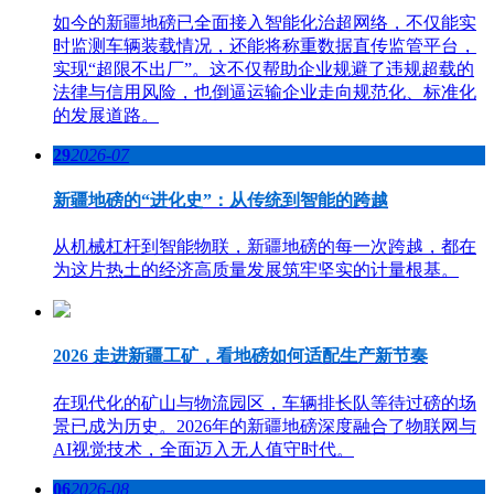
如今的新疆地磅已全面接入智能化治超网络，不仅能实
时监测车辆装载情况，还能将称重数据直传监管平台，
实现“超限不出厂”。这不仅帮助企业规避了违规超载的
法律与信用风险，也倒逼运输企业走向规范化、标准化
的发展道路。
29
2026-07
新疆地磅的“进化史”：从传统到智能的跨越
从机械杠杆到智能物联，新疆地磅的每一次跨越，都在
为这片热土的经济高质量发展筑牢坚实的计量根基。
2026 走进新疆工矿，看地磅如何适配生产新节奏
在现代化的矿山与物流园区，车辆排长队等待过磅的场
景已成为历史。2026年的新疆地磅深度融合了物联网与
AI视觉技术，全面迈入无人值守时代。
06
2026-08