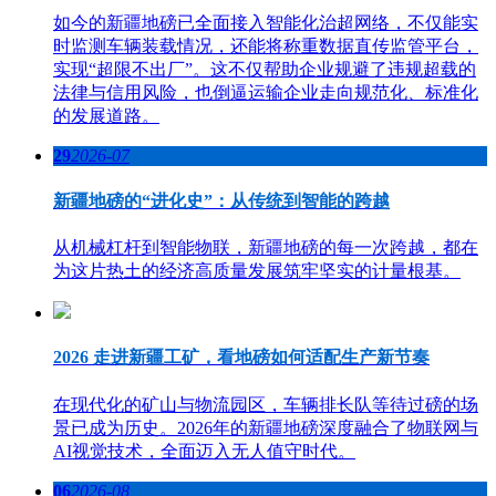
如今的新疆地磅已全面接入智能化治超网络，不仅能实
时监测车辆装载情况，还能将称重数据直传监管平台，
实现“超限不出厂”。这不仅帮助企业规避了违规超载的
法律与信用风险，也倒逼运输企业走向规范化、标准化
的发展道路。
29
2026-07
新疆地磅的“进化史”：从传统到智能的跨越
从机械杠杆到智能物联，新疆地磅的每一次跨越，都在
为这片热土的经济高质量发展筑牢坚实的计量根基。
2026 走进新疆工矿，看地磅如何适配生产新节奏
在现代化的矿山与物流园区，车辆排长队等待过磅的场
景已成为历史。2026年的新疆地磅深度融合了物联网与
AI视觉技术，全面迈入无人值守时代。
06
2026-08