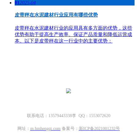
01
2025-04
皮带秤在水泥建材行业应用有哪些优势
皮带秤在水泥建材行业的应用具有多方面的优势，这些
优势有助于提高生产效率、保证产品质量和降低运营成
本。以下是皮带秤在这一行业中的主要优势：
哈密地磅厂家，新疆地磅厂家
新疆坤宁衡器设备有限公司
新疆哈密市伊州区大营房和平路丁香名筑底商S1—114号
联系电话：13579443338李 QQ：1553072620
网址：
m.
hmhengqi.com
备案号：
新ICP备2021001232号