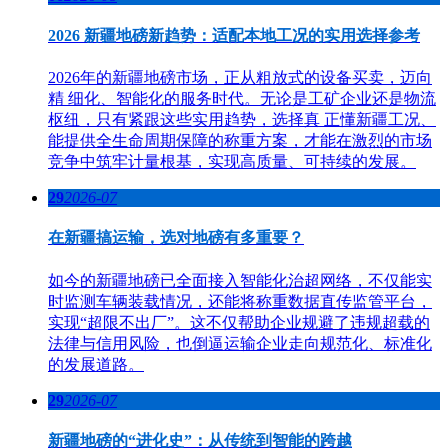
2026 新疆地磅新趋势：适配本地工况的实用选择参考
2026年的新疆地磅市场，正从粗放式的设备买卖，迈向
精 细化、智能化的服务时代。无论是工矿企业还是物流
枢纽，只有紧跟这些实用趋势，选择真 正懂新疆工况、
能提供全生命周期保障的称重方案，才能在激烈的市场
竞争中筑牢计量根基，实现高质量、可持续的发展。
29
2026-07
在新疆搞运输，选对地磅有多重要？
如今的新疆地磅已全面接入智能化治超网络，不仅能实
时监测车辆装载情况，还能将称重数据直传监管平台，
实现“超限不出厂”。这不仅帮助企业规避了违规超载的
法律与信用风险，也倒逼运输企业走向规范化、标准化
的发展道路。
29
2026-07
新疆地磅的“进化史”：从传统到智能的跨越