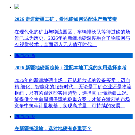
2026 走进新疆工矿，看地磅如何适配生产新节奏
在现代化的矿山与物流园区，车辆排长队等待过磅的场
景已成为历史。2026年的新疆地磅深度融合了物联网与
AI视觉技术，全面迈入无人值守时代。
06
2026-08
2026 新疆地磅新趋势：适配本地工况的实用选择参考
2026年的新疆地磅市场，正从粗放式的设备买卖，迈向
精 细化、智能化的服务时代。无论是工矿企业还是物流
枢纽，只有紧跟这些实用趋势，选择真 正懂新疆工况、
能提供全生命周期保障的称重方案，才能在激烈的市场
竞争中筑牢计量根基，实现高质量、可持续的发展。
29
2026-07
在新疆搞运输，选对地磅有多重要？