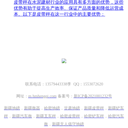
皮带秤在水泥建材行业的应用具有多方面的优势，这些
优势有助于提高生产效率、保证产品质量和降低运营成
本。以下是皮带秤在这一行业中的主要优势：
哈密地磅厂家，新疆地磅厂家
新疆坤宁衡器设备有限公司
新疆哈密市伊州区大营房和平路丁香名筑底商S1—114号
联系电话：13579443338李 QQ：1553072620
网址：
m.
hmhengqi.com
备案号：
新ICP备2021001232号
新疆地磅
，
新疆衡器
，
哈密地磅
，
甘肃地磅
，
新疆皮带秤
，
新疆铲车
秤
，
新疆汽车衡
，
新疆叉车秤
，
哈密皮带秤
，
哈密铲车秤
，
哈密汽车
衡
，
新疆无人值守地磅