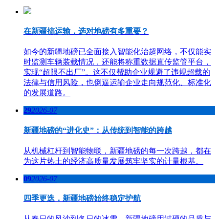
在新疆搞运输，选对地磅有多重要？
如今的新疆地磅已全面接入智能化治超网络，不仅能实
时监测车辆装载情况，还能将称重数据直传监管平台，
实现“超限不出厂”。这不仅帮助企业规避了违规超载的
法律与信用风险，也倒逼运输企业走向规范化、标准化
的发展道路。
29
2026-07
新疆地磅的“进化史”：从传统到智能的跨越
从机械杠杆到智能物联，新疆地磅的每一次跨越，都在
为这片热土的经济高质量发展筑牢坚实的计量根基。
09
2026-07
四季更迭，新疆地磅始终稳定护航
从春日的风沙到冬日的冰雪，新疆地磅用过硬的品质与