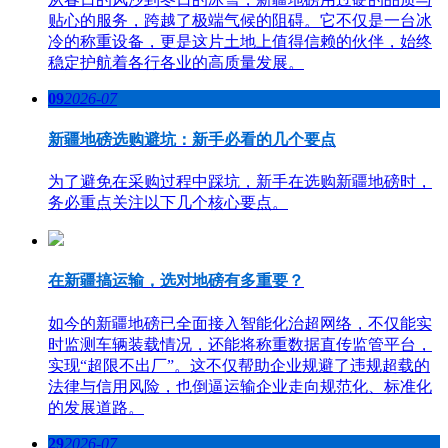
贴心的服务，跨越了极端气候的阻碍。它不仅是一台冰
冷的称重设备，更是这片土地上值得信赖的伙伴，始终
稳定护航着各行各业的高质量发展。
09
2026-07
新疆地磅选购避坑：新手必看的几个要点
为了避免在采购过程中踩坑，新手在选购新疆地磅时，
务必重点关注以下几个核心要点。
在新疆搞运输，选对地磅有多重要？
如今的新疆地磅已全面接入智能化治超网络，不仅能实
时监测车辆装载情况，还能将称重数据直传监管平台，
实现“超限不出厂”。这不仅帮助企业规避了违规超载的
法律与信用风险，也倒逼运输企业走向规范化、标准化
的发展道路。
29
2026-07