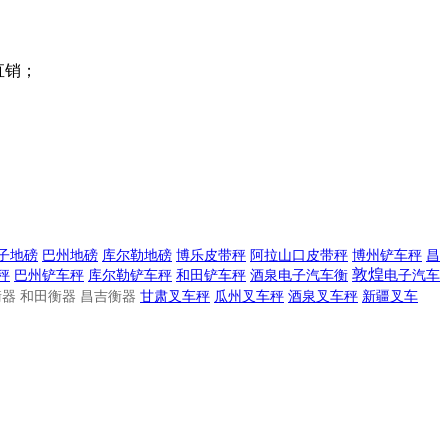
直销；
子地磅
巴州地磅
库尔勒地磅
博乐皮带秤
阿拉山口皮带秤
博州铲车秤
昌
敦煌
秤
巴州铲车秤
库尔勒铲车秤
和田铲车秤
酒泉电子汽车衡
电子
汽车
器 和田衡器 昌吉衡器
甘肃叉车秤
瓜州叉车秤
酒泉叉车秤
新疆叉车