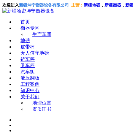
欢迎进入
新疆坤宁衡器设备有限公司
主营：
新疆地磅
，
新疆衡器
，
新
首页
衡器专区
生产车间
地磅
皮带秤
无人值守地磅
铲车秤
叉车秤
汽车衡
液压翻板
工程案例
知识中心
关于我们
地理位置
资质证书