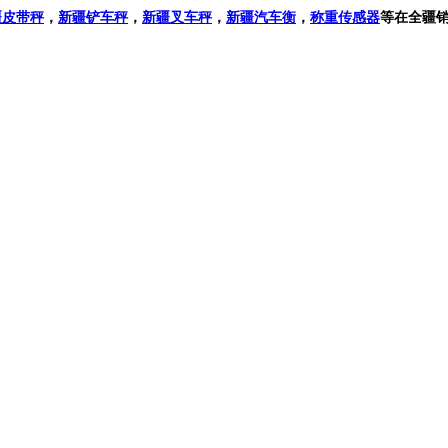
疆
皮带秤
，
新疆
铲车秤
，
新疆叉车秤
，
新疆
汽车衡
，
称重传感器
等在全疆