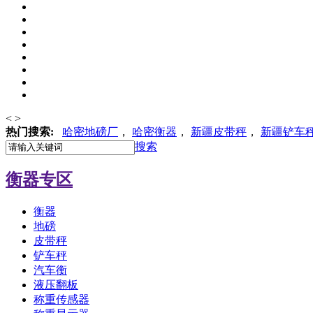
<
>
热门搜索:
哈密地磅厂
，
哈密
衡器
，
新疆皮带秤
，
新疆铲车
搜索
衡器专区
衡器
地磅
皮带秤
铲车秤
汽车衡
液压翻板
称重传感器