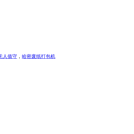
无人值守
，
哈密废纸打包机