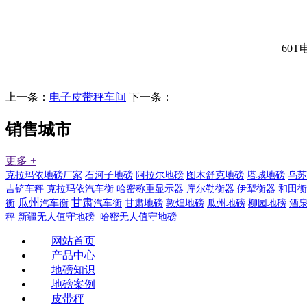
60
上一条：
电子皮带秤车间
下一条：
销售城市
更多 +
克拉玛依地磅厂家
石河子地磅
阿拉尔地磅
图木舒克地磅
塔城地磅
乌苏
吉铲车秤
克拉玛依汽车衡
哈密称重显示器
库尔勒衡器
伊犁衡器
和田衡
瓜州
甘肃
衡
汽车衡
汽车衡
甘肃地磅
敦煌地磅
瓜州地磅
柳园地磅
酒
秤
新疆无人值守地磅
哈密无人值守地磅
网站首页
产品中心
地磅知识
地磅案例
皮带秤