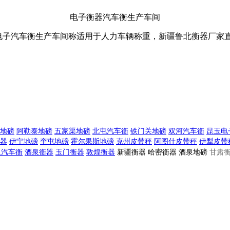
电子衡器汽车衡生产车间
T电子汽车衡生产车间称适用于人力车辆称重，新疆鲁北衡器厂家
地磅
阿勒泰地磅
五家渠地磅
北屯汽车衡
铁门关地磅
双河汽车衡
昆玉电
器
伊宁地磅
奎屯地磅
霍尔果斯地磅
克州皮带秤
阿图什皮带秤
伊犁皮带
泉汽车衡
酒泉衡器
玉门衡器
敦煌衡器
新疆衡器 哈密衡器 酒泉地磅
甘肃衡