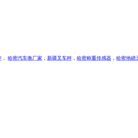
秤
，
哈密
汽车衡厂家
，
新疆叉车秤
，
哈密称重传感器
，
哈密
地磅