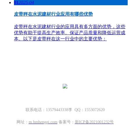
01
2025-04
皮带秤在水泥建材行业应用有哪些优势
皮带秤在水泥建材行业的应用具有多方面的优势，这些
优势有助于提高生产效率、保证产品质量和降低运营成
本。以下是皮带秤在这一行业中的主要优势：
哈密地磅厂家，新疆地磅厂家
新疆坤宁衡器设备有限公司
新疆哈密市伊州区大营房和平路丁香名筑底商S1—114号
联系电话：13579443338李 QQ：1553072620
网址：
m.
hmhengqi.com
备案号：
新ICP备2021001232号