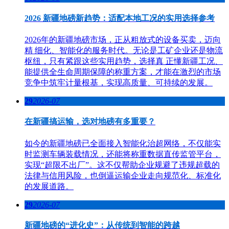
2026 新疆地磅新趋势：适配本地工况的实用选择参考
2026年的新疆地磅市场，正从粗放式的设备买卖，迈向
精 细化、智能化的服务时代。无论是工矿企业还是物流
枢纽，只有紧跟这些实用趋势，选择真 正懂新疆工况、
能提供全生命周期保障的称重方案，才能在激烈的市场
竞争中筑牢计量根基，实现高质量、可持续的发展。
29
2026-07
在新疆搞运输，选对地磅有多重要？
如今的新疆地磅已全面接入智能化治超网络，不仅能实
时监测车辆装载情况，还能将称重数据直传监管平台，
实现“超限不出厂”。这不仅帮助企业规避了违规超载的
法律与信用风险，也倒逼运输企业走向规范化、标准化
的发展道路。
29
2026-07
新疆地磅的“进化史”：从传统到智能的跨越