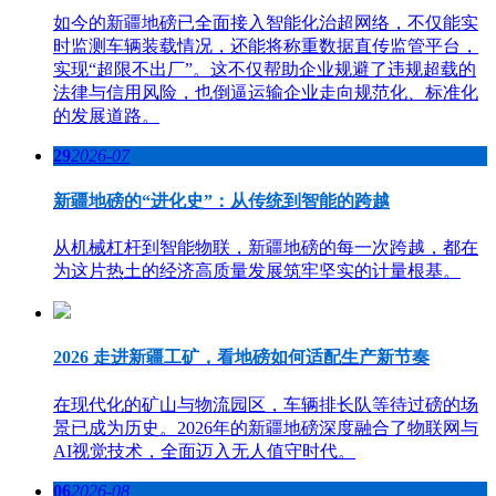
如今的新疆地磅已全面接入智能化治超网络，不仅能实
时监测车辆装载情况，还能将称重数据直传监管平台，
实现“超限不出厂”。这不仅帮助企业规避了违规超载的
法律与信用风险，也倒逼运输企业走向规范化、标准化
的发展道路。
29
2026-07
新疆地磅的“进化史”：从传统到智能的跨越
从机械杠杆到智能物联，新疆地磅的每一次跨越，都在
为这片热土的经济高质量发展筑牢坚实的计量根基。
2026 走进新疆工矿，看地磅如何适配生产新节奏
在现代化的矿山与物流园区，车辆排长队等待过磅的场
景已成为历史。2026年的新疆地磅深度融合了物联网与
AI视觉技术，全面迈入无人值守时代。
06
2026-08