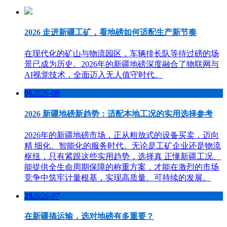
2026 走进新疆工矿，看地磅如何适配生产新节奏
在现代化的矿山与物流园区，车辆排长队等待过磅的场
景已成为历史。2026年的新疆地磅深度融合了物联网与
AI视觉技术，全面迈入无人值守时代。
06
2026-08
2026 新疆地磅新趋势：适配本地工况的实用选择参考
2026年的新疆地磅市场，正从粗放式的设备买卖，迈向
精 细化、智能化的服务时代。无论是工矿企业还是物流
枢纽，只有紧跟这些实用趋势，选择真 正懂新疆工况、
能提供全生命周期保障的称重方案，才能在激烈的市场
竞争中筑牢计量根基，实现高质量、可持续的发展。
29
2026-07
在新疆搞运输，选对地磅有多重要？