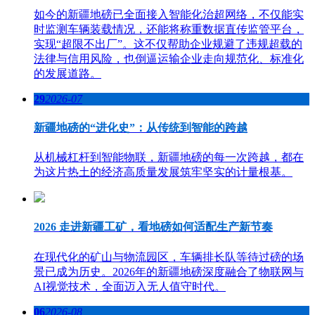
如今的新疆地磅已全面接入智能化治超网络，不仅能实
时监测车辆装载情况，还能将称重数据直传监管平台，
实现“超限不出厂”。这不仅帮助企业规避了违规超载的
法律与信用风险，也倒逼运输企业走向规范化、标准化
的发展道路。
29
2026-07
新疆地磅的“进化史”：从传统到智能的跨越
从机械杠杆到智能物联，新疆地磅的每一次跨越，都在
为这片热土的经济高质量发展筑牢坚实的计量根基。
2026 走进新疆工矿，看地磅如何适配生产新节奏
在现代化的矿山与物流园区，车辆排长队等待过磅的场
景已成为历史。2026年的新疆地磅深度融合了物联网与
AI视觉技术，全面迈入无人值守时代。
06
2026-08