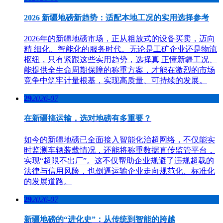
2026 新疆地磅新趋势：适配本地工况的实用选择参考
2026年的新疆地磅市场，正从粗放式的设备买卖，迈向
精 细化、智能化的服务时代。无论是工矿企业还是物流
枢纽，只有紧跟这些实用趋势，选择真 正懂新疆工况、
能提供全生命周期保障的称重方案，才能在激烈的市场
竞争中筑牢计量根基，实现高质量、可持续的发展。
29
2026-07
在新疆搞运输，选对地磅有多重要？
如今的新疆地磅已全面接入智能化治超网络，不仅能实
时监测车辆装载情况，还能将称重数据直传监管平台，
实现“超限不出厂”。这不仅帮助企业规避了违规超载的
法律与信用风险，也倒逼运输企业走向规范化、标准化
的发展道路。
29
2026-07
新疆地磅的“进化史”：从传统到智能的跨越