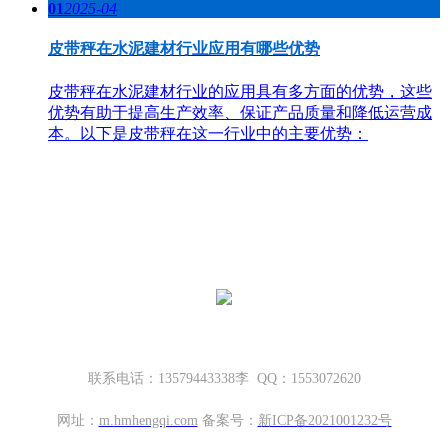
01
2025-04
皮带秤在水泥建材行业应用有哪些优势
皮带秤在水泥建材行业的应用具有多方面的优势，这些
优势有助于提高生产效率、保证产品质量和降低运营成
本。以下是皮带秤在这一行业中的主要优势：
哈密地磅厂家，新疆地磅厂家
新疆坤宁衡器设备有限公司
新疆哈密市伊州区大营房和平路丁香名筑底商S1—114号
联系电话：13579443338李 QQ：1553072620
网址：
m.
hmhengqi.com
备案号：
新ICP备2021001232号