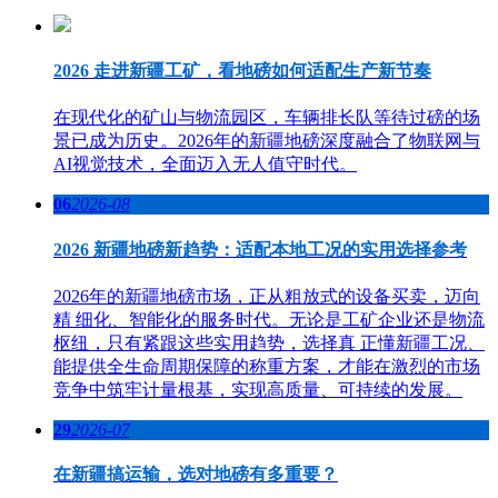
2026 走进新疆工矿，看地磅如何适配生产新节奏
在现代化的矿山与物流园区，车辆排长队等待过磅的场
景已成为历史。2026年的新疆地磅深度融合了物联网与
AI视觉技术，全面迈入无人值守时代。
06
2026-08
2026 新疆地磅新趋势：适配本地工况的实用选择参考
2026年的新疆地磅市场，正从粗放式的设备买卖，迈向
精 细化、智能化的服务时代。无论是工矿企业还是物流
枢纽，只有紧跟这些实用趋势，选择真 正懂新疆工况、
能提供全生命周期保障的称重方案，才能在激烈的市场
竞争中筑牢计量根基，实现高质量、可持续的发展。
29
2026-07
在新疆搞运输，选对地磅有多重要？